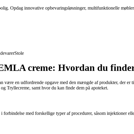
 bolig. Opdag innovative opbevaringsløsninger, multifunktionelle møbler
devarer
Stole
g EMLA creme: Hvordan du finde
n være en udfordrende opgave med den mængde af produkter, der er til
g Tryllecreme, samt hvor du kan finde dem på apoteket.
i forbindelse med forskellige typer af procedurer, såsom injektioner ell