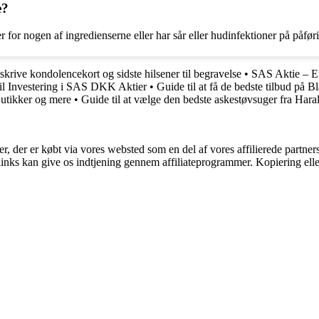
e?
or nogen af ingredienserne eller har sår eller hudinfektioner på påfør
 skrive kondolencekort og sidste hilsener til begravelse
•
SAS Aktie – E
il Investering i SAS DKK Aktier
•
Guide til at få de bedste tilbud p
Butikker og mere
•
Guide til at vælge den bedste askestøvsuger fra Har
ter, der er købt via vores websted som en del af vores affilierede partne
 links kan give os indtjening gennem affiliateprogrammer. Kopiering elle