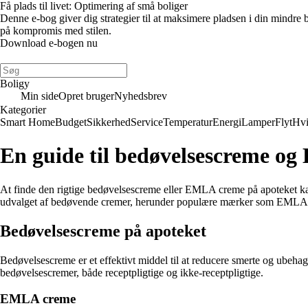
Få plads til livet: Optimering af små boliger
Denne e-bog giver dig strategier til at maksimere pladsen i din mindre
på kompromis med stilen.
Download e-bogen nu
Boligy
Min side
Opret bruger
Nyhedsbrev
Kategorier
Smart Home
Budget
Sikkerhed
Service
Temperatur
Energi
Lamper
Flyt
Hvi
En guide til bedøvelsescreme o
At finde den rigtige bedøvelsescreme eller EMLA creme på apoteket ka
udvalget af bedøvende cremer, herunder populære mærker som EMLA o
Bedøvelsescreme på apoteket
Bedøvelsescreme er et effektivt middel til at reducere smerte og ubehag 
bedøvelsescremer, både receptpligtige og ikke-receptpligtige.
EMLA creme