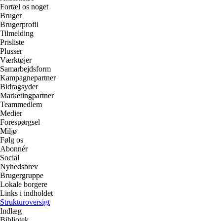
Fortæl os noget
Bruger
Brugerprofil
Tilmelding
Prisliste
Plusser
Værktøjer
Samarbejdsform
Kampagnepartner
Bidragsyder
Marketingpartner
Teammedlem
Medier
Forespørgsel
Miljø
Følg os
Abonnér
Social
Nyhedsbrev
Brugergruppe
Lokale borgere
Links i indholdet
Strukturoversigt
Indlæg
Bibliotek