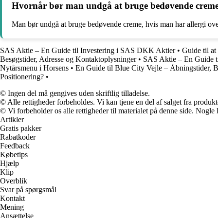
Hvornår bør man undgå at bruge bedøvende crem
Man bør undgå at bruge bedøvende creme, hvis man har allergi over f
SAS Aktie – En Guide til Investering i SAS DKK Aktier
•
Guide til at
Besøgstider, Adresse og Kontaktoplysninger
•
SAS Aktie – En Guide t
Nytårsmenu i Horsens
•
En Guide til Blue City Vejle – Åbningstider, 
Positionering?
•
© Ingen del må gengives uden skriftlig tilladelse.
© Alle rettigheder forbeholdes. Vi kan tjene en del af salget fra produk
© Vi forbeholder os alle rettigheder til materialet på denne side. Nogle
Artikler
Gratis pakker
Rabatkoder
Feedback
Købetips
Hjælp
Klip
Overblik
Svar på spørgsmål
Kontakt
Mening
Ansættelse