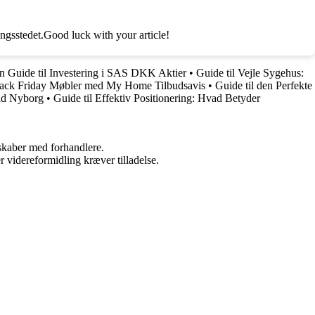
ingsstedet.Good luck with your article!
n Guide til Investering i SAS DKK Aktier
•
Guide til Vejle Sygehus:
å Black Friday Møbler med My Home Tilbudsavis
•
Guide til den Perfekte
ald Nyborg
•
Guide til Effektiv Positionering: Hvad Betyder
rskaber med forhandlere.
r videreformidling kræver tilladelse.