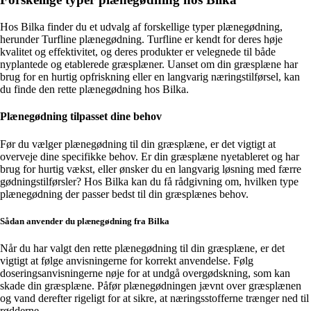
Hos Bilka finder du et udvalg af forskellige typer plænegødning,
herunder Turfline plænegødning. Turfline er kendt for deres høje
kvalitet og effektivitet, og deres produkter er velegnede til både
nyplantede og etablerede græsplæner. Uanset om din græsplæne har
brug for en hurtig opfriskning eller en langvarig næringstilførsel, kan
du finde den rette plænegødning hos Bilka.
Plænegødning tilpasset dine behov
Før du vælger plænegødning til din græsplæne, er det vigtigt at
overveje dine specifikke behov. Er din græsplæne nyetableret og har
brug for hurtig vækst, eller ønsker du en langvarig løsning med færre
gødningstilførsler? Hos Bilka kan du få rådgivning om, hvilken type
plænegødning der passer bedst til din græsplænes behov.
Sådan anvender du plænegødning fra Bilka
Når du har valgt den rette plænegødning til din græsplæne, er det
vigtigt at følge anvisningerne for korrekt anvendelse. Følg
doseringsanvisningerne nøje for at undgå overgødskning, som kan
skade din græsplæne. Påfør plænegødningen jævnt over græsplænen
og vand derefter rigeligt for at sikre, at næringsstofferne trænger ned til
rødderne.