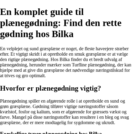
En komplet guide til
plænegødning: Find den rette
gødning hos Bilka
En velplejet og sund græsplæne er noget, de fleste haveejere stræber
efter. Et vigtigt skridt i at opretholde en smuk græsplæne er at vælge
den rigtige plænegødning. Hos Bilka finder du et bredt udvalg af
plænegødning, herunder mærker som Turfline plænegødning, der kan
hjælpe med at give din græsplæne det nødvendige næringstilskud for
at trives og gro optimalt.
Hvorfor er plænegødning vigtig?
Plænegødning spiller en afgørende rolle i at opretholde en sund og
grøn græsplæne. Gødning tilfører vigtige næringsstoffer såsom
kvælstof, fosfor og kalium, som er afgørende for græssets vækst og
farve. Mangel på disse næringsstoffer kan resultere i en bleg og svag
græsplæne, der er mere modtagelig for sygdomme og ukrudt.
Forskellige typer plænegødning hos Bilka