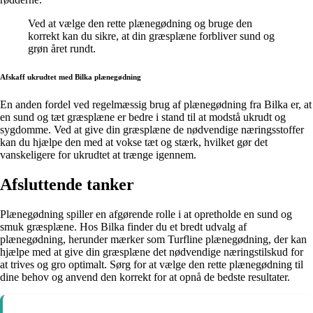
Ved at vælge den rette plænegødning og bruge den
korrekt kan du sikre, at din græsplæne forbliver sund og
grøn året rundt.
Afskaff ukrudtet med Bilka plænegødning
En anden fordel ved regelmæssig brug af plænegødning fra Bilka er, at
en sund og tæt græsplæne er bedre i stand til at modstå ukrudt og
sygdomme. Ved at give din græsplæne de nødvendige næringsstoffer
kan du hjælpe den med at vokse tæt og stærk, hvilket gør det
vanskeligere for ukrudtet at trænge igennem.
Afsluttende tanker
Plænegødning spiller en afgørende rolle i at opretholde en sund og
smuk græsplæne. Hos Bilka finder du et bredt udvalg af
plænegødning, herunder mærker som Turfline plænegødning, der kan
hjælpe med at give din græsplæne det nødvendige næringstilskud for
at trives og gro optimalt. Sørg for at vælge den rette plænegødning til
dine behov og anvend den korrekt for at opnå de bedste resultater.