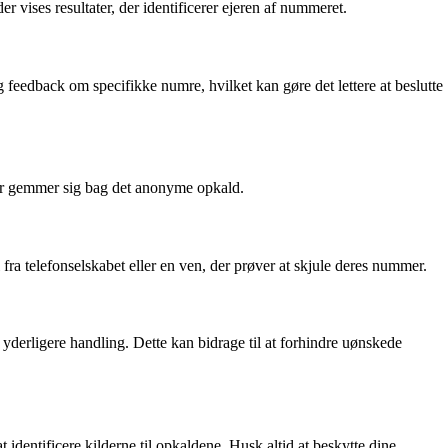
 vises resultater, der identificerer ejeren af nummeret.
 feedback om specifikke numre, hvilket kan gøre det lettere at beslutte
der gemmer sig bag det anonyme opkald.
ra telefonselskabet eller en ven, der prøver at skjule deres nummer.
 yderligere handling. Dette kan bidrage til at forhindre uønskede
identificere kilderne til opkaldene. Husk altid at beskytte dine