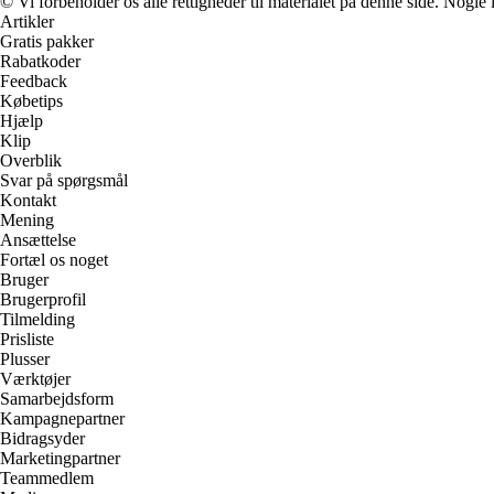
© Vi forbeholder os alle rettigheder til materialet på denne side. Nogle
Artikler
Gratis pakker
Rabatkoder
Feedback
Købetips
Hjælp
Klip
Overblik
Svar på spørgsmål
Kontakt
Mening
Ansættelse
Fortæl os noget
Bruger
Brugerprofil
Tilmelding
Prisliste
Plusser
Værktøjer
Samarbejdsform
Kampagnepartner
Bidragsyder
Marketingpartner
Teammedlem