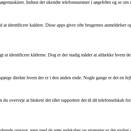
øgemaskiner. Indtast det ukendte telefonnummer i søgefeltet og se om der
 at identificere kaldere. Disse apps giver ofte brugernes anmeldelser og
t at identificere kilderne. Dog er der stadig måder at afdække hvem 
ørge direkte hvem der er i den anden ende. Nogle gange er det en fejl f
overveje at blokere det eller rapportere det til dit telefonselskab for
ende opgave, men med de rette redskaber og strategier er det muligt at 