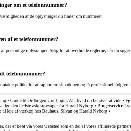
sninger om et telefonnummer?
troværdigheden af de oplysninger du finder om nummeret.
eren af et telefonnummer?
f personlige oplysninger. Sørg for at overholde reglerne, når du søger 
ndt telefonnummer?
ntakte politiet for at rapportere situationen og få professionel rådgivni
ring
•
Guide til Ordbogen Uni Login: Alt, hvad du behøver at vide
•
Føt
t vælge den bedste askestøvsuger fra Harald Nyborg
•
Borgerservice Lyn
 til leje af værktøj hos Bauhaus, Silvan og Harald Nyborg
•
ter, der er købt via vores websted som en del af vores affilierede partne