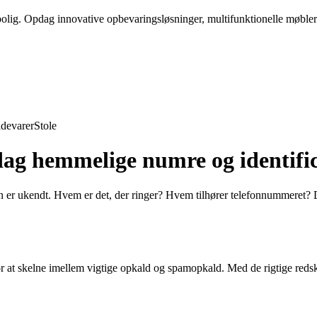
 bolig. Opdag innovative opbevaringsløsninger, multifunktionelle møbler
devarer
Stole
dag hemmelige numre og identifi
n er ukendt. Hvem er det, der ringer? Hvem tilhører telefonnummeret? De
or at skelne imellem vigtige opkald og spamopkald. Med de rigtige redska