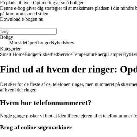
Få plads til livet: Optimering af små boliger
Denne e-bog giver dig strategier til at maksimere pladsen i din mindre
på kompromis med stilen.
Download e-bogen nu
Boligy
Min side
Opret bruger
Nyhedsbrev
Kategorier
Smart Home
Budget
Sikkerhed
Service
Temperatur
Energi
Lamper
Flyt
Hvi
Find ud af hvem der ringer: Op
Det sker for de fleste af os; telefonen ringer, men nummeret på skærme
af hvem der ringer.
Hvem har telefonnummeret?
Nogle gange ønsker vi blot at identificere ejeren af et telefonnummer f
Brug af online søgemaskiner