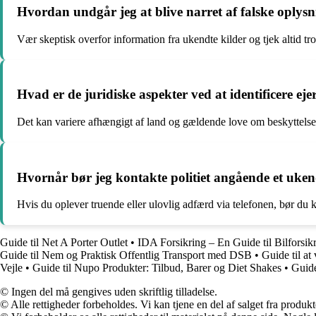
Hvordan undgår jeg at blive narret af falske oply
Vær skeptisk overfor information fra ukendte kilder og tjek altid 
Hvad er de juridiske aspekter ved at identificere ej
Det kan variere afhængigt af land og gældende love om beskyttelse a
Hvornår bør jeg kontakte politiet angående et uke
Hvis du oplever truende eller ulovlig adfærd via telefonen, bør du ko
Guide til Net A Porter Outlet
•
IDA Forsikring – En Guide til Bilforsik
Guide til Nem og Praktisk Offentlig Transport med DSB
•
Guide til a
Vejle
•
Guide til Nupo Produkter: Tilbud, Barer og Diet Shakes
•
Guide
© Ingen del må gengives uden skriftlig tilladelse.
© Alle rettigheder forbeholdes. Vi kan tjene en del af salget fra produk