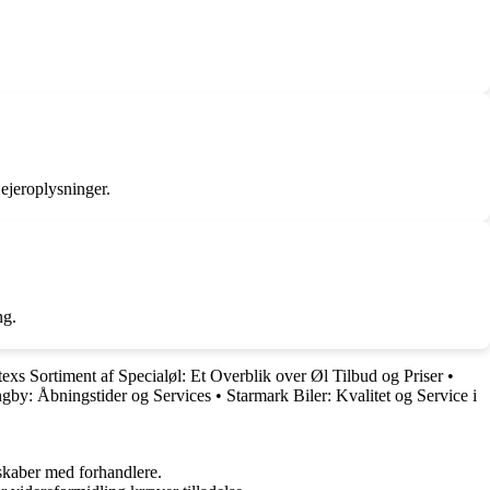
ejeroplysninger.
ng.
exs Sortiment af Specialøl: Et Overblik over Øl Tilbud og Priser
•
gby: Åbningstider og Services
•
Starmark Biler: Kvalitet og Service i
rskaber med forhandlere.