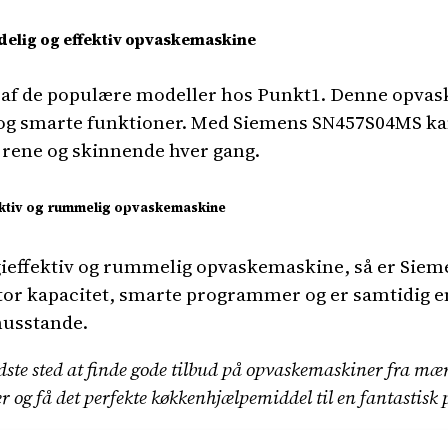
elig og effektiv opvaskemaskine
af de populære modeller hos Punkt1. Denne opvas
t og smarte funktioner. Med Siemens SN457S04MS kan
r rene og skinnende hver gang.
ektiv og rummelig opvaskemaskine
rgieffektiv og rummelig opvaskemaskine, så er Sie
tor kapacitet, smarte programmer og er samtidig en
 husstande.
ste sted at finde gode tilbud på opvaskemaskiner fra m
r og få det perfekte køkkenhjælpemiddel til en fantastisk 