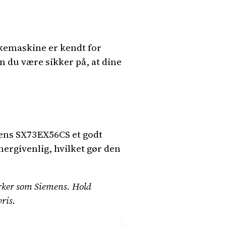
kemaskine er kendt for
 du være sikker på, at dine
mens SX73EX56CS et godt
ergivenlig, hvilket gør den
ærker som Siemens. Hold
pris.