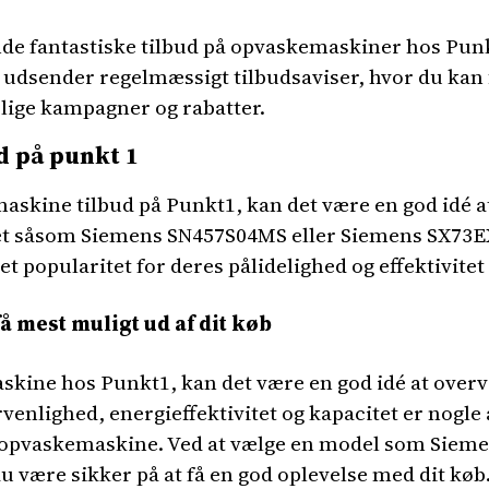
inde fantastiske tilbud på opvaskemaskiner hos Punk
 udsender regelmæssigt tilbudsaviser, hvor du kan f
lige kampagner og rabatter.
d på punkt 1
skine tilbud på Punkt1, kan det være en god idé at s
et såsom Siemens SN457S04MS eller Siemens SX73E
popularitet for deres pålidelighed og effektivitet i
 mest muligt ud af dit køb
kine hos Punkt1, kan det være en god idé at overv
venlighed, energieffektivitet og kapacitet er nogle 
n opvaskemaskine. Ved at vælge en model som Siem
du være sikker på at få en god oplevelse med dit køb