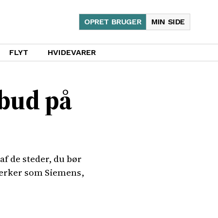
OPRET BRUGER
MIN SIDE
FLYT
HVIDEVARER
lbud på
af de steder, du bør
 mærker som Siemens,