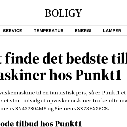
BOLIGY
SERVICE
TEMPERATUR
ENERGI
LAMPER
t finde det bedste ti
skiner hos Punkt1
vaskemaskine til en fantastisk pris, så er Punkt1 et 
har et stort udvalg af opvaskemaskiner fra kendte
emens SN457S04MS og Siemens SX73EX56CS.
gode tilbud hos Punkt1