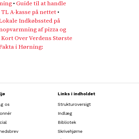
gning
•
Guide til at handle
 TL A-kasse på nettet
•
Lokale Indkøbssted på
enopvarmning af pizza og
 Kort Over Verdens Største
 Fakta i Hørning:
ljø
Links i indholdet
lg os
Strukturoversigt
onnér
Indlæg
cial
Bibliotek
hedsbrev
Skrivehjørne