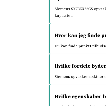
Siemens SX73EX56CS opvaske
kapacitet.
Hvor kan jeg finde p
Du kan finde punkt1 tilbudsa
Hvilke fordele byde
Siemens opvaskemaskiner er 
Hvilke egenskaber bø