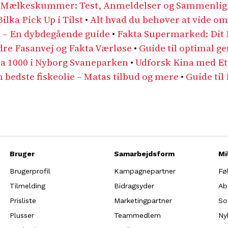
ste Mælkeskummer: Test, Anmeldelser og Sammenli
lka Pick Up i Tilst
•
Alt hvad du behøver at vide om
r – En dybdegående guide
•
Fakta Supermarked: Dit 
re Fasanvej og Fakta Værløse
•
Guide til optimal g
ma 1000 i Nyborg Svaneparken
•
Udforsk Kina med Et
n bedste fiskeolie – Matas tilbud og mere
•
Guide til
Bruger
Samarbejdsform
Mi
Brugerprofil
Kampagnepartner
Fø
Tilmelding
Bidragsyder
Ab
Prisliste
Marketingpartner
So
Plusser
Teammedlem
Ny