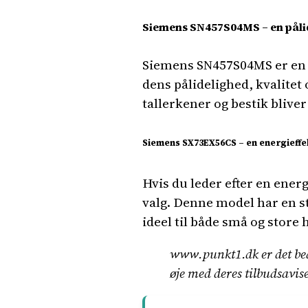
Siemens SN457S04MS – en pålid
Siemens SN457S04MS er en 
dens pålidelighed, kvalite
tallerkener og bestik blive
Siemens SX73EX56CS – en energieff
Hvis du leder efter en ene
valg. Denne model har en s
ideel til både små og store
www.punkt1.dk er det bed
øje med deres tilbudsavise