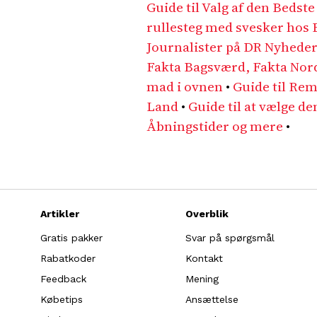
Guide til Valg af den Bed
rullesteg med svesker hos Bi
Journalister på DR Nyhede
Fakta Bagsværd, Fakta Nord
mad i ovnen
•
Guide til Re
Land
•
Guide til at vælge de
Åbningstider og mere
•
Artikler
Overblik
Gratis pakker
Svar på spørgsmål
Rabatkoder
Kontakt
Feedback
Mening
Købetips
Ansættelse