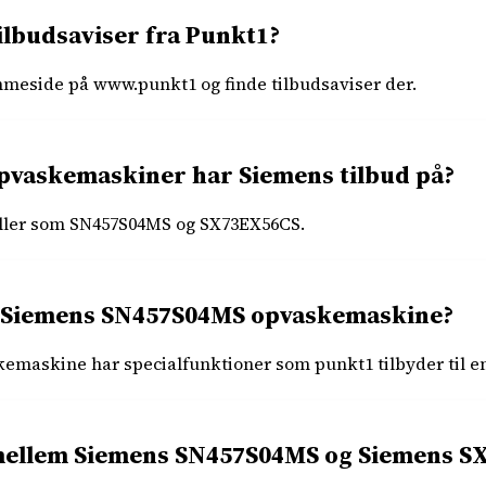
ilbudsaviser fra Punkt1?
meside på www.punkt1 og finde tilbudsaviser der.
opvaskemaskiner har Siemens tilbud på?
ller som SN457S04MS og SX73EX56CS.
ed Siemens SN457S04MS opvaskemaskine?
askine har specialfunktioner som punkt1 tilbyder til en
 mellem Siemens SN457S04MS og Siemens 