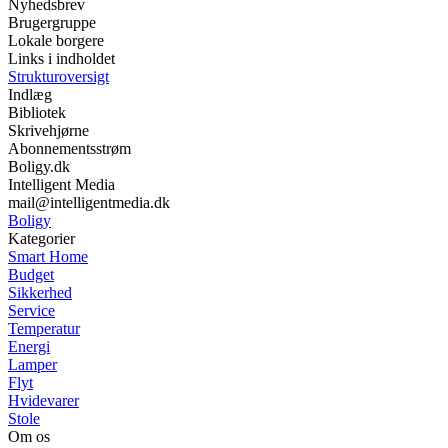
Nyhedsbrev
Brugergruppe
Lokale borgere
Links i indholdet
Strukturoversigt
Indlæg
Bibliotek
Skrivehjørne
Abonnementsstrøm
Boligy.dk
Intelligent Media
mail@intelligentmedia.dk
Boligy
Kategorier
Smart Home
Budget
Sikkerhed
Service
Temperatur
Energi
Lamper
Flyt
Hvidevarer
Stole
Om os