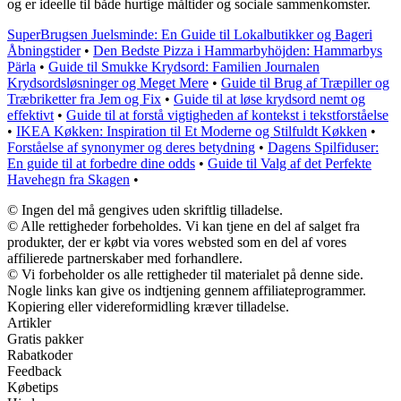
og er ideelle til både hurtige måltider og sociale sammenkomster.
SuperBrugsen Juelsminde: En Guide til Lokalbutikker og Bageri
Åbningstider
•
Den Bedste Pizza i Hammarbyhöjden: Hammarbys
Pärla
•
Guide til Smukke Krydsord: Familien Journalen
Krydsordsløsninger og Meget Mere
•
Guide til Brug af Træpiller og
Træbriketter fra Jem og Fix
•
Guide til at løse krydsord nemt og
effektivt
•
Guide til at forstå vigtigheden af kontekst i tekstforståelse
•
IKEA Køkken: Inspiration til Et Moderne og Stilfuldt Køkken
•
Forståelse af synonymer og deres betydning
•
Dagens Spilfiduser:
En guide til at forbedre dine odds
•
Guide til Valg af det Perfekte
Havehegn fra Skagen
•
© Ingen del må gengives uden skriftlig tilladelse.
© Alle rettigheder forbeholdes. Vi kan tjene en del af salget fra
produkter, der er købt via vores websted som en del af vores
affilierede partnerskaber med forhandlere.
© Vi forbeholder os alle rettigheder til materialet på denne side.
Nogle links kan give os indtjening gennem affiliateprogrammer.
Kopiering eller videreformidling kræver tilladelse.
Artikler
Gratis pakker
Rabatkoder
Feedback
Købetips