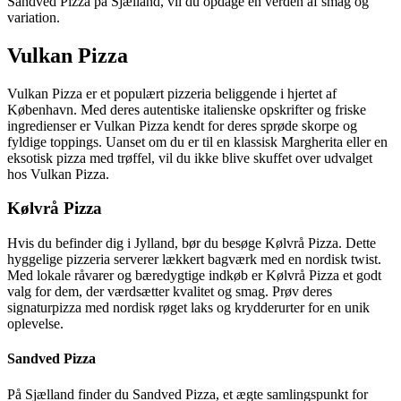
Sandved Pizza på Sjælland, vil du opdage en verden af smag og
variation.
Vulkan Pizza
Vulkan Pizza er et populært pizzeria beliggende i hjertet af
København. Med deres autentiske italienske opskrifter og friske
ingredienser er Vulkan Pizza kendt for deres sprøde skorpe og
fyldige toppings. Uanset om du er til en klassisk Margherita eller en
eksotisk pizza med trøffel, vil du ikke blive skuffet over udvalget
hos Vulkan Pizza.
Kølvrå Pizza
Hvis du befinder dig i Jylland, bør du besøge Kølvrå Pizza. Dette
hyggelige pizzeria serverer lækkert bagværk med en nordisk twist.
Med lokale råvarer og bæredygtige indkøb er Kølvrå Pizza et godt
valg for dem, der værdsætter kvalitet og smag. Prøv deres
signaturpizza med nordisk røget laks og krydderurter for en unik
oplevelse.
Sandved Pizza
På Sjælland finder du Sandved Pizza, et ægte samlingspunkt for