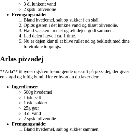
3 dl lunkent vand
2 spsk. olivenolie
Fremgangsmåde:
Bland hvedemel, salt og sukker i en skål.
Opløs gæren i det lunkne vand og tilsæt olivenolie.
Hæld væsken i melet og ælt dejen godt sammen.
Lad dejen hæve i ca. 1 time.
Nu er dejen klar til at blive rullet ud og beklædt med dine
foretrukne toppings.
Arlas pizzadej
**Arla** tilbyder også en fremragende opskrift på pizzadej, der giver
en sprød og luftig bund. Her er hvordan du laver den:
Ingredienser:
500g hvedemel
1 tsk. salt
1 tsk. sukker
25g gær
3 dl vand
2 spsk. olivenolie
Fremgangsmåde:
Bland hvedemel, salt og sukker sammen.