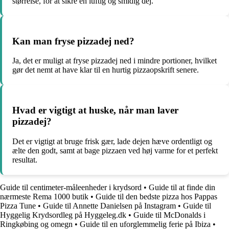
størrelse, for at sikre en luftig og smidig dej.
Kan man fryse pizzadej ned?
Ja, det er muligt at fryse pizzadej ned i mindre portioner, hvilket
gør det nemt at have klar til en hurtig pizzaopskrift senere.
Hvad er vigtigt at huske, når man laver
pizzadej?
Det er vigtigt at bruge frisk gær, lade dejen hæve ordentligt og
ælte den godt, samt at bage pizzaen ved høj varme for et perfekt
resultat.
Guide til centimeter-måleenheder i krydsord
•
Guide til at finde din
nærmeste Rema 1000 butik
•
Guide til den bedste pizza hos Pappas
Pizza Tune
•
Guide til Annette Danielsen på Instagram
•
Guide til
Hyggelig Krydsordleg på Hyggeleg.dk
•
Guide til McDonalds i
Ringkøbing og omegn
•
Guide til en uforglemmelig ferie på Ibiza
•