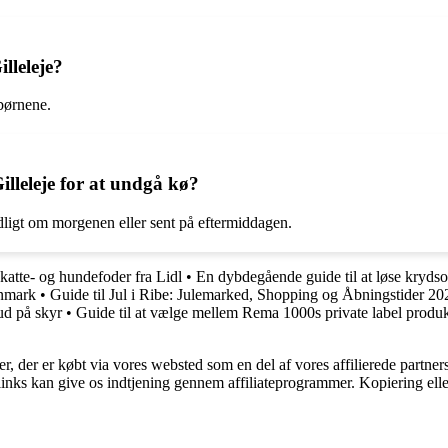
lleleje?
 børnene.
illeleje for at undgå kø?
idligt om morgenen eller sent på eftermiddagen.
 katte- og hundefoder fra Lidl
•
En dybdegående guide til at løse kryds
anmark
•
Guide til Jul i Ribe: Julemarked, Shopping og Åbningstider 20
bud på skyr
•
Guide til at vælge mellem Rema 1000s private label produk
ter, der er købt via vores websted som en del af vores affilierede partne
 links kan give os indtjening gennem affiliateprogrammer. Kopiering elle