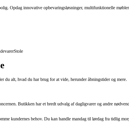
 bolig. Opdag innovative opbevaringsløsninger, multifunktionelle møbler
devarer
Stole
je
r du alt, hvad du har brug for at vide, herunder åbningstider og mere.
oncernen. Butikken har et bredt udvalg af dagligvarer og andre nødvendig
omme kundernes behov. Du kan handle mandag til lørdag fra tidlig morge