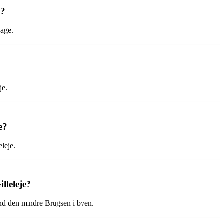
e?
dage.
je.
e?
eleje.
lleleje?
end den mindre Brugsen i byen.