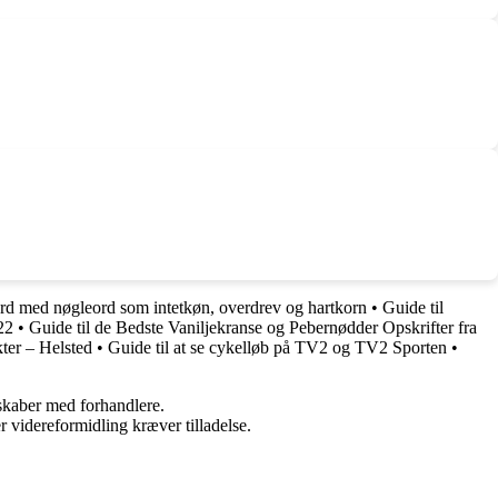
ord med nøgleord som intetkøn, overdrev og hartkorn
•
Guide til
22
•
Guide til de Bedste Vaniljekranse og Pebernødder Opskrifter fra
ter – Helsted
•
Guide til at se cykelløb på TV2 og TV2 Sporten
•
rskaber med forhandlere.
r videreformidling kræver tilladelse.