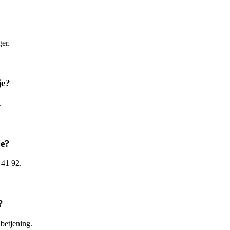
ger.
je?
.
je?
 41 92.
?
 betjening.