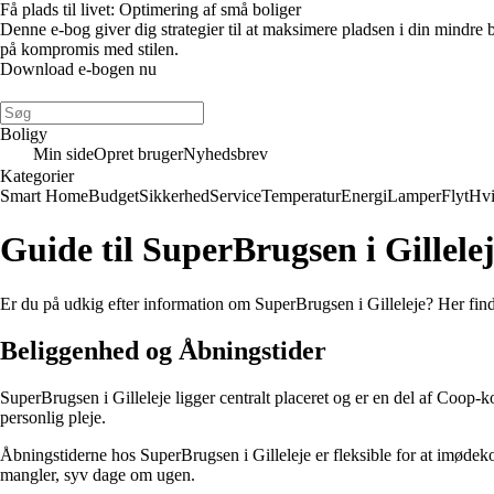
Få plads til livet: Optimering af små boliger
Denne e-bog giver dig strategier til at maksimere pladsen i din mindre
på kompromis med stilen.
Download e-bogen nu
Boligy
Min side
Opret bruger
Nyhedsbrev
Kategorier
Smart Home
Budget
Sikkerhed
Service
Temperatur
Energi
Lamper
Flyt
Hvi
Guide til SuperBrugsen i Gillele
Er du på udkig efter information om SuperBrugsen i Gilleleje? Her finde
Beliggenhed og Åbningstider
SuperBrugsen i Gilleleje ligger centralt placeret og er en del af Coop-k
personlig pleje.
Åbningstiderne hos SuperBrugsen i Gilleleje er fleksible for at imødek
mangler, syv dage om ugen.