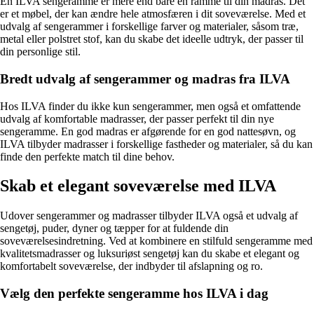
En ILVA sengeramme er mere end bare en ramme til din madras. Det
er et møbel, der kan ændre hele atmosfæren i dit soveværelse. Med et
udvalg af sengerammer i forskellige farver og materialer, såsom træ,
metal eller polstret stof, kan du skabe det ideelle udtryk, der passer til
din personlige stil.
Bredt udvalg af sengerammer og madras fra ILVA
Hos ILVA finder du ikke kun sengerammer, men også et omfattende
udvalg af komfortable madrasser, der passer perfekt til din nye
sengeramme. En god madras er afgørende for en god nattesøvn, og
ILVA tilbyder madrasser i forskellige fastheder og materialer, så du kan
finde den perfekte match til dine behov.
Skab et elegant soveværelse med ILVA
Udover sengerammer og madrasser tilbyder ILVA også et udvalg af
sengetøj, puder, dyner og tæpper for at fuldende din
soveværelsesindretning. Ved at kombinere en stilfuld sengeramme med
kvalitetsmadrasser og luksuriøst sengetøj kan du skabe et elegant og
komfortabelt soveværelse, der indbyder til afslapning og ro.
Vælg den perfekte sengeramme hos ILVA i dag