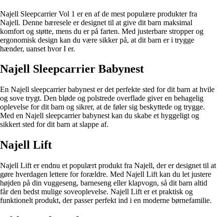
Najell Sleepcarrier Vol 1 er en af de mest populære produkter fra
Najell. Denne bæresele er designet til at give dit barn maksimal
komfort og støtte, mens du er på farten. Med justerbare stropper og
ergonomisk design kan du være sikker på, at dit barn er i trygge
hænder, uanset hvor I er.
Najell Sleepcarrier Babynest
En Najell sleepcarrier babynest er det perfekte sted for dit barn at hvile
og sove trygt. Den bløde og polstrede overflade giver en behagelig
oplevelse for dit barn og sikrer, at de føler sig beskyttede og trygge.
Med en Najell sleepcarrier babynest kan du skabe et hyggeligt og
sikkert sted for dit barn at slappe af.
Najell Lift
Najell Lift er endnu et populært produkt fra Najell, der er designet til at
gøre hverdagen lettere for forældre. Med Najell Lift kan du let justere
højden på din vuggeseng, barneseng eller klapvogn, så dit barn altid
får den bedst mulige soveoplevelse. Najell Lift er et praktisk og
funktionelt produkt, der passer perfekt ind i en moderne børnefamilie.