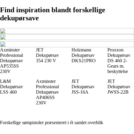
Find inspiration blandt forskellige
dekupørsave
Axminster
JET
Holzmann
Proxxon
Professional
Dekupørsav
Dekupørsav
Dekupørsav
Dekupørsav
354 230 V
DKS21PRO
DS 460 2-
AP535SS
Gears m.
230V
beskyttelse
L&M
Axminster
JET
JET
Dekupørsav
Professional
Dekupørsav
Dekupørsav
LSS 460
Dekupørsav
JSS-16A
JWSS-22B
AP406SS
230V
Forskellige sømpistoler præsenteret i ét samlet overblik