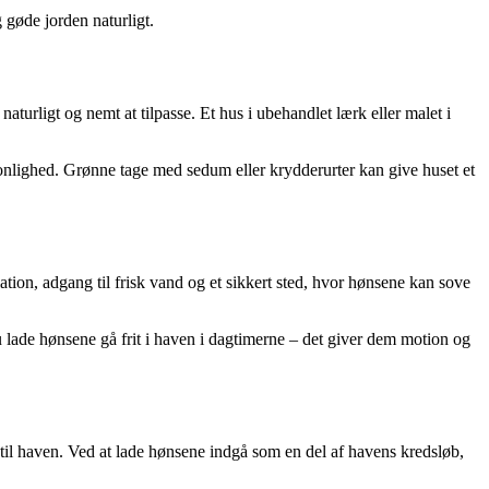
gøde jorden naturligt.
turligt og nemt at tilpasse. Et hus i ubehandlet lærk eller malet i
nlighed. Grønne tage med sedum eller krydderurter kan give huset et
lation, adgang til frisk vand og et sikkert sted, hvor hønsene kan sove
u lade hønsene gå frit i haven i dagtimerne – det giver dem motion og
 til haven. Ved at lade hønsene indgå som en del af havens kredsløb,