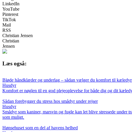
LinkedIn
YouTube
Pinterest
TikTok
Mail
RSS
Christian Jensen
Christian
Jensen
Læs også:
Bløde håndklæder og underlag – sådan vælger du komfort til kæledyre
Husdyr
Komfort er nøglen til en god plejeoplevelse for både dig og dit kæle
Sådan forebygger du stress hos smådyr under rejser
Husdyr
Smådyr som kaniner, marsvin og fugle kan let blive stressede under tran
som muligt.
Hønsehuset som en del af havens helhed