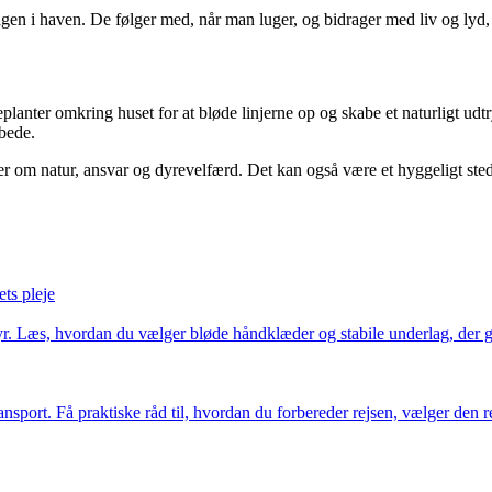
agen i haven. De følger med, når man luger, og bidrager med liv og lyd
nter omkring huset for at bløde linjerne op og skabe et naturligt udtryk. 
 bede.
r om natur, ansvar og dyrevelfærd. Det kan også være et hyggeligt sted 
ts pleje
dyr. Læs, hvordan du vælger bløde håndklæder og stabile underlag, der 
sport. Få praktiske råd til, hvordan du forbereder rejsen, vælger den re