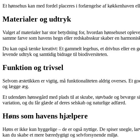
Et hønsehus kan med fordel placeres i forlængelse af køkkenhaven el
Materialer og udtryk
Valget af materialer har stor betydning for, hvordan hønsehuset opleves
samme farve som havens hegn eller redskabsskur skaber en harmonis
Du kan også tænke kreativt: Et gammelt legehus, et drivhus eller en
levende udtryk og samtidig bidrage til biodiversiteten.
Funktion og trivsel
Selvom æstetikken er vigtig, må funktionaliteten aldrig overses. Et god
og lægge æg.
Et udendørs hønsegård med plads til at skrabe, støvbade og bevæge sig 
variation, og du får glæde af deres selskab og naturlige adfærd.
Høns som havens hjælpere
Høns er ikke kun hyggelige – de er også nyttige. De spiser snegle, la
kan du skabe et mere bæredygtigt og selvforsynende miljø.