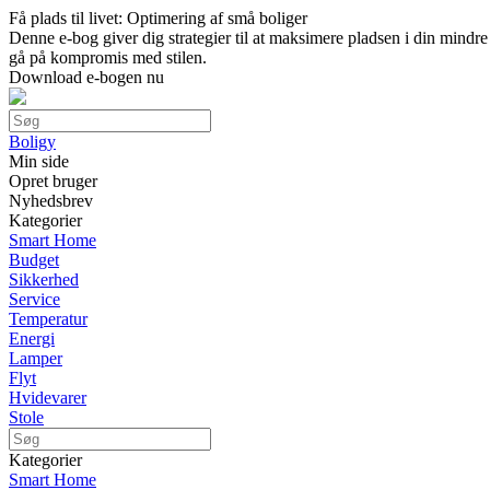
Få plads til livet: Optimering af små boliger
Denne e-bog giver dig strategier til at maksimere pladsen i din mindr
gå på kompromis med stilen.
Download e-bogen nu
Boligy
Min side
Opret bruger
Nyhedsbrev
Kategorier
Smart Home
Budget
Sikkerhed
Service
Temperatur
Energi
Lamper
Flyt
Hvidevarer
Stole
Kategorier
Smart Home