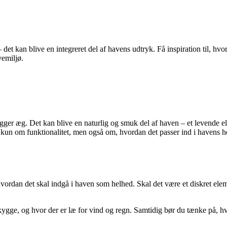
et kan blive en integreret del af havens udtryk. Få inspiration til, hv
vemiljø.
ger æg. Det kan blive en naturlig og smuk del af haven – et levende ele
un om funktionalitet, men også om, hvordan det passer ind i havens hel
vordan det skal indgå i haven som helhed. Skal det være et diskret eleme
kygge, og hvor der er læ for vind og regn. Samtidig bør du tænke på, hv