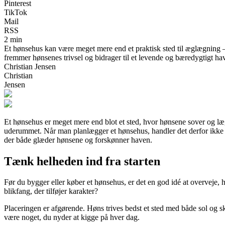
Pinterest
TikTok
Mail
RSS
2 min
Et hønsehus kan være meget mere end et praktisk sted til æglægning – d
fremmer hønsenes trivsel og bidrager til et levende og bæredygtigt ha
Christian Jensen
Christian
Jensen
Et hønsehus er meget mere end blot et sted, hvor hønsene sover og læg
uderummet. Når man planlægger et hønsehus, handler det derfor ikke k
der både glæder hønsene og forskønner haven.
Tænk helheden ind fra starten
Før du bygger eller køber et hønsehus, er det en god idé at overveje, h
blikfang, der tilføjer karakter?
Placeringen er afgørende. Høns trives bedst et sted med både sol og s
være noget, du nyder at kigge på hver dag.