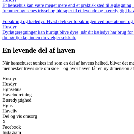
Et hønsehus kan være meget mere end et praktisk sted til æglægning – d
fremmer hønsenes trivsel og bidrager til et levende og bæredygtigt ha
Forsikring og kæledyr: Hvad dækker forsikringen ved operationer og
Husdyr
Dyrlægeregninger kan hurtigt blive dyre, når dit kæledyr har brug for 
du bør tjekke, inden du vælger selskab.
En levende del af haven
Når hønsehuset tænkes ind som en del af havens helhed, bliver det mere
mennesker trives side om side – og hvor haven får en ny dimension af 
Husdyr
Husdyr
Hønsehus
Haveindretning
Bæredygtighed
Høns
Haveliv
Del og vis omsorg
X
Facebook
Instagram