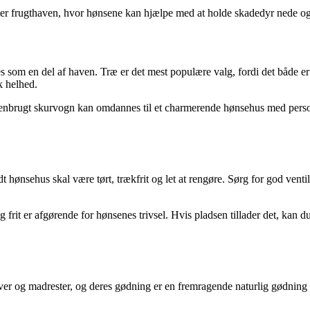
ler frugthaven, hvor hønsene kan hjælpe med at holde skadedyr nede og 
 som en del af haven. Træ er det mest populære valg, fordi det både er na
k helhed.
 genbrugt skurvogn kan omdannes til et charmerende hønsehus med perso
t hønsehus skal være tørt, trækfrit og let at rengøre. Sørg for god venti
frit er afgørende for hønsenes trivsel. Hvis pladsen tillader det, kan d
rver og madrester, og deres gødning er en fremragende naturlig gødning