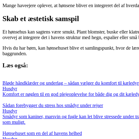
Mange haveejere oplever, at hønsene bliver en integreret del af hverd
Skab et æstetisk samspil
Et hønsehus kan sagtens være smukt. Plant blomster, buske eller klatrepla
overvej at integrere det i havens struktur med hegn, espalier eller små
Hvis du har børn, kan hønsehuset blive et samlingspunkt, hvor de lære
baggrunden.
Læs også:
Bløde håndklæder og underlag – sådan vælger du komfort til kæledyre
Husdyr
Komfort er nøglen til en god plejeoplevelse for både dig og dit kæle
Sådan forebygger du stress hos smådyr under rejser
Husdyr
Smådyr som kaniner, marsvin og fugle kan let blive stressede under tran
som muligt.
Hønsehuset som en del af havens helhed
Husdyr