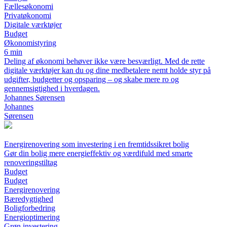
Fællesøkonomi
Privatøkonomi
Digitale værktøjer
Budget
Økonomistyring
6 min
Deling af økonomi behøver ikke være besværligt. Med de rette
digitale værktøjer kan du og dine medbetalere nemt holde styr på
udgifter, budgetter og opsparing – og skabe mere ro og
gennemsigtighed i hverdagen.
Johannes Sørensen
Johannes
Sørensen
Energirenovering som investering i en fremtidssikret bolig
Gør din bolig mere energieffektiv og værdifuld med smarte
renoveringstiltag
Budget
Budget
Energirenovering
Bæredygtighed
Boligforbedring
Energioptimering
Grøn investering