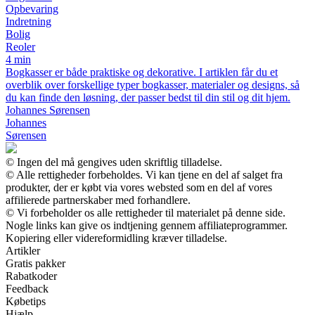
Opbevaring
Indretning
Bolig
Reoler
4 min
Bogkasser er både praktiske og dekorative. I artiklen får du et
overblik over forskellige typer bogkasser, materialer og designs, så
du kan finde den løsning, der passer bedst til din stil og dit hjem.
Johannes Sørensen
Johannes
Sørensen
© Ingen del må gengives uden skriftlig tilladelse.
© Alle rettigheder forbeholdes. Vi kan tjene en del af salget fra
produkter, der er købt via vores websted som en del af vores
affilierede partnerskaber med forhandlere.
© Vi forbeholder os alle rettigheder til materialet på denne side.
Nogle links kan give os indtjening gennem affiliateprogrammer.
Kopiering eller videreformidling kræver tilladelse.
Artikler
Gratis pakker
Rabatkoder
Feedback
Købetips
Hjælp