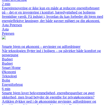
2 min
Energirenovering er ikke kun en måde at reducere energiforbruget
på – det er en investering i komfort, bæredygtighed og boligens
fremtidige værdi. Få indsigt i, hvordan du kan forbedre dit hjem med
energieffektive løsninger, der både gavner miljøet og din økonomi.
Asta Petersen
Asta
Petersen
Smarte hjem og økonomi – gevinster og udfordringer
Når teknologien flytter ind i boligen – og påvirker både komfort og
pengepung
Budget
Budget
Smart Home
Økonomi
Teknologi
Bolig
Energiforbrug
6 min
Smarte hjem lover bekvemmelighed, energibesparelser og øget
sikkerhed, men hvad betyder de egentlig for privatøkonomien?
Artiklen dykker ned i de økonomiske gevinster, udfordringer og