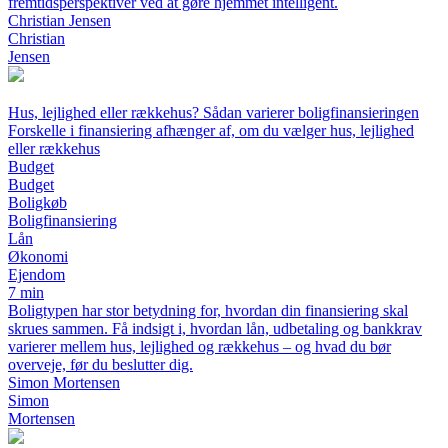
fremtidsperspektiver ved at gøre hjemmet intelligent.
Christian Jensen
Christian
Jensen
Hus, lejlighed eller rækkehus? Sådan varierer boligfinansieringen
Forskelle i finansiering afhænger af, om du vælger hus, lejlighed
eller rækkehus
Budget
Budget
Boligkøb
Boligfinansiering
Lån
Økonomi
Ejendom
7 min
Boligtypen har stor betydning for, hvordan din finansiering skal
skrues sammen. Få indsigt i, hvordan lån, udbetaling og bankkrav
varierer mellem hus, lejlighed og rækkehus – og hvad du bør
overveje, før du beslutter dig.
Simon Mortensen
Simon
Mortensen