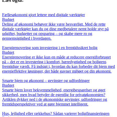
Læs også:
Fællesøkonomi gjort lettere med digitale værktøjer
Budget
Deling af økonomi behøver ikke være besværligt. Med de rette
digitale værktøjer kan du og dine medbetalere nemt holde styr på
udgifter, budgetter og opsparing – og skabe mere ro og
gennemsigtighed i hverdagen.
Energirenovering som investering i en fremtidssikret bolig
Budget
Energirenovering er ikke kun en måde at reducere energiforbruget
på – det er en investering i komfort, bæredygtighed og boligens
fremtidige værdi. Få indsigt i, hvordan du kan forbedre dit hjem med
energieffektive løsninger, der både gavner miljøet og din økonomi.
Smarte hjem og økonomi – gevinster og udfordringer
Budget
Smarte hjem lover bekvemmelighed, energibesparelser og øget
sikkerhed, men hvad betyder de egentlig for privatøkonomien?
Artiklen dykker ned i de økonomiske gevinster, udfordringer og
fremtidsperspektiver ved at gøre hjemmet intelligent.
Hus, lejlighed eller rækkehus? Sådan varierer boligfinansieringen