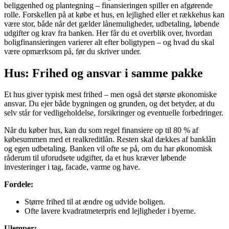
beliggenhed og plantegning – finansieringen spiller en afgørende
rolle. Forskellen på at købe et hus, en lejlighed eller et rækkehus kan
være stor, både når det gælder lånemuligheder, udbetaling, løbende
udgifter og krav fra banken. Her får du et overblik over, hvordan
boligfinansieringen varierer alt efter boligtypen – og hvad du skal
være opmærksom på, før du skriver under.
Hus: Frihed og ansvar i samme pakke
Et hus giver typisk mest frihed – men også det største økonomiske
ansvar. Du ejer både bygningen og grunden, og det betyder, at du
selv står for vedligeholdelse, forsikringer og eventuelle forbedringer.
Når du køber hus, kan du som regel finansiere op til 80 % af
købesummen med et realkreditlån. Resten skal dækkes af banklån
og egen udbetaling. Banken vil ofte se på, om du har økonomisk
råderum til uforudsete udgifter, da et hus kræver løbende
investeringer i tag, facade, varme og have.
Fordele:
Større frihed til at ændre og udvide boligen.
Ofte lavere kvadratmeterpris end lejligheder i byerne.
Ulemper: