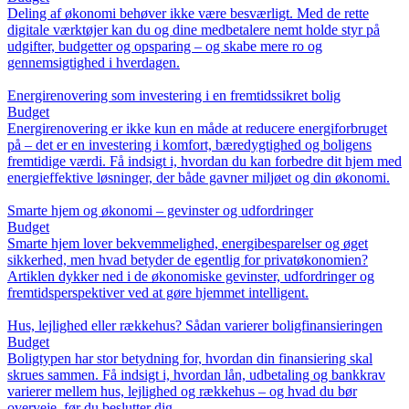
Deling af økonomi behøver ikke være besværligt. Med de rette
digitale værktøjer kan du og dine medbetalere nemt holde styr på
udgifter, budgetter og opsparing – og skabe mere ro og
gennemsigtighed i hverdagen.
Energirenovering som investering i en fremtidssikret bolig
Budget
Energirenovering er ikke kun en måde at reducere energiforbruget
på – det er en investering i komfort, bæredygtighed og boligens
fremtidige værdi. Få indsigt i, hvordan du kan forbedre dit hjem med
energieffektive løsninger, der både gavner miljøet og din økonomi.
Smarte hjem og økonomi – gevinster og udfordringer
Budget
Smarte hjem lover bekvemmelighed, energibesparelser og øget
sikkerhed, men hvad betyder de egentlig for privatøkonomien?
Artiklen dykker ned i de økonomiske gevinster, udfordringer og
fremtidsperspektiver ved at gøre hjemmet intelligent.
Hus, lejlighed eller rækkehus? Sådan varierer boligfinansieringen
Budget
Boligtypen har stor betydning for, hvordan din finansiering skal
skrues sammen. Få indsigt i, hvordan lån, udbetaling og bankkrav
varierer mellem hus, lejlighed og rækkehus – og hvad du bør
overveje, før du beslutter dig.