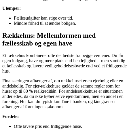
Ulemper:
Fællesudgifter kan stige over tid.
Mindre frihed til at ændre boligen.
Rækkehus: Mellemformen med
fællesskab og egen have
Et rækkehus kombinerer ofte det bedste fra begge verdener. Du får
egen indgang, have og mere plads end i en lejlighed – men samtidig
et fællesskab og lavere vedligeholdelsesbyrde end ved et fritliggende
hus.
Finansieringen afhænger af, om rækkehuset er en ejerbolig eller en
andelsbolig. For ejer-rækkehuse gælder de samme regler som for
huse: op til 80 % realkreditlån. For andelsrækkehuse er situationen
anderledes, da du ikke køber selve ejendommen, men en andel i en
forening. Her kan du typisk kun låne i banken, og lånegrænsen
afhænger af foreningens økonomi.
Fordele:
Ofte lavere pris end fritliggende huse.