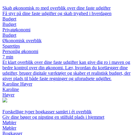
Skab økonomisk ro med overblik over dine faste udgifter
Få styr på dine faste udgifter og skab tryghed i hverdagen
Budget
Budget
Privatøkonomi
Budget
Økonomisk overblik
Sparetips
Personlig økonomi
7 min
Et klart overblik over dine faste udgifter kan give dig ro i maven og
bedre kontrol over din økonomi. Lær, hvordan du kortlægger dine
udgifter, bruger digitale værktøjer og skaber et realistisk budget, der
giver plads til både faste regninger og uforudsete udgifter.
Karoline Høyer
Karoline
Høyer
Forskellige typer bogkasser samlet i ét overblik
Giv dine bøger og nipsting en stilfuld plads i hjemmet
Møbler
Møbler
Bogkasser