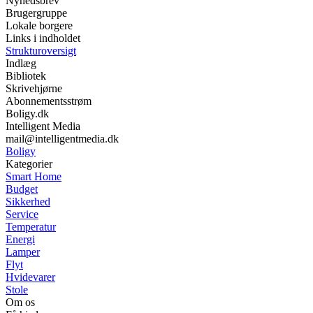
Nyhedsbrev
Brugergruppe
Lokale borgere
Links i indholdet
Strukturoversigt
Indlæg
Bibliotek
Skrivehjørne
Abonnementsstrøm
Boligy.dk
Intelligent Media
mail@intelligentmedia.dk
Boligy
Kategorier
Smart Home
Budget
Sikkerhed
Service
Temperatur
Energi
Lamper
Flyt
Hvidevarer
Stole
Om os