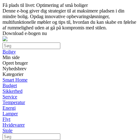
Få plads til livet: Optimering af små boliger
Denne e-bog giver dig strategier til at maksimere pladsen i din
mindre bolig. Opdag innovative opbevaringsløsninger,
multifunktionelle møbler og tips til, hvordan du kan skabe en følelse
af rummelighed uden at gå på kompromis med stilen.
Download e-bogen nu
Boligy
Min side
Opret bruger
Nyhedsbrev
Kategorier
Smart Home
Budget
Sikkerhed
Service
Temperatur
Energi
Lamper
Flyt
Hvidevarer
Stole