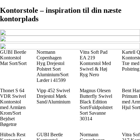
Kontorstole – inspiration til din næste
kontorplads
GUBI Beetle
Normann
Vitra Soft Pad
Kartell 
Kontorstol
Copenhagen
EA 219
Kontorsto
Mat Sort/Sort
Hyg Drejestol
Kontorstol Med
Træ med 
Polstret Sort
Swivel & Høj
Polstring
Aluminium/Sort
Ryg Nero
Læder i 41599
Thonet S 64
Vipp 452 Swivel
Magnus Olesen
Bent Ha
VDR Swivel
Drejestol Mørk
Butterfly Swivel
Primum K
Kontorstol
Sand/Aluminium
Black Edition
med Arm
med Armlæn
Sort/Fuldpolstret
Hjul Sort
Krom/Sort
Sort Savanne
Bejdset
30314
Bøgetræ
Hübsch Rest
GUBI Beetle
Normann
Vitra So