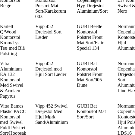
Kontorstol
Kontorstol
Copenhagen
217 Kont
Beige
Polstret Mat
Hyg Drejestol
Swivel 
Sort/Karakorum
Aluminium/Sort
Nero
003
Kartell
Vipp 452
GUBI Beetle
Norman
Q/Wood
Drejestol Sort
Kontorstol
Copenha
Kontorstol
Læder
Polstret Front
Kontorst
Krom/Lys
Mat Sort/Flair
Hjul
Træ med Blå
Special 134
Alumini
Polstring
Vitra
Vipp 452
GUBI Bat
Norman
Aluminium
Drejestol med
Kontorstol
Copenha
EA 132
Hjul Sort Læder
Polstret Front
Drejestol
Kontorstol
Mat Sort/905
Sort
Med Swivel
Dune
Alumini
& Armlæn
Line Fl
Papyrus
Vitra Eames
Vipp 452 Swivel
GUBI Bat
Norman
Plastic PACC
Drejestol Med
Kontorstol Mat
Copenha
Kontorstol
Hjul Mørk
Sort/Sort
Kontorst
med Swivel
Sand/Aluminium
Hjul Pols
Fuldt Polstret
Alumini
Sort/Hoopsak
LDS16