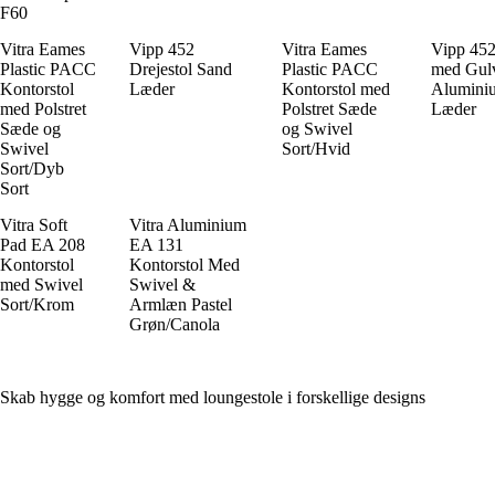
F60
Vitra Eames
Vipp 452
Vitra Eames
Vipp 452
Plastic PACC
Drejestol Sand
Plastic PACC
med Gulv
Kontorstol
Læder
Kontorstol med
Alumini
med Polstret
Polstret Sæde
Læder
Sæde og
og Swivel
Swivel
Sort/Hvid
Sort/Dyb
Sort
Vitra Soft
Vitra Aluminium
Pad EA 208
EA 131
Kontorstol
Kontorstol Med
med Swivel
Swivel &
Sort/Krom
Armlæn Pastel
Grøn/Canola
Skab hygge og komfort med loungestole i forskellige designs