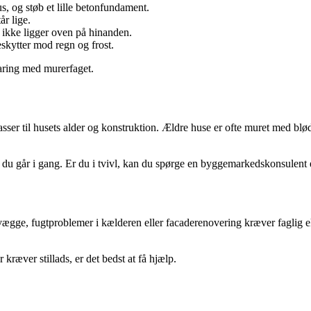
, og støb et lille betonfundament.
år lige.
ikke ligger oven på hinanden.
skytter mod regn og frost.
faring med murerfaget.
 passer til husets alder og konstruktion. Ældre huse er ofte muret med b
r du går i gang. Er du i tvivl, kan du spørge en byggemarkedskonsulent el
 vægge, fugtproblemer i kælderen eller facaderenovering kræver faglig 
kræver stillads, er det bedst at få hjælp.