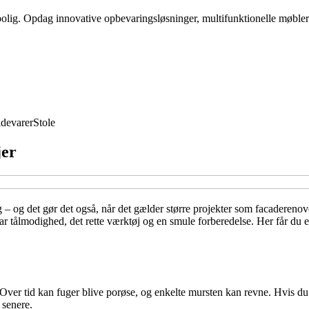
 bolig. Opdag innovative opbevaringsløsninger, multifunktionelle møbler
devarer
Stole
jer
g – og det gør det også, når det gælder større projekter som facaderen
 tålmodighed, det rette værktøj og en smule forberedelse. Her får du en
Over tid kan fuger blive porøse, og enkelte mursten kan revne. Hvis du
 senere.