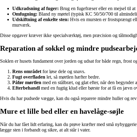
Udkradsning af fuger:
Brug en fugefræser eller en mejsel til at
Omfugning:
Bland ny mørtel (typisk KC 50/50/700 til almindelig
Udskiftning af enkelte sten:
Hvis en mursten er frostsprængt ell
murværk.
Disse opgaver kræver ikke specialværktøj, men præcision og tålmodighe
Reparation af sokkel og mindre pudsearbej
Soklen er husets fundament over jorden og udsat for både regn, frost o
Rens området
for løse dele og snavs.
Fugt overfladen
let, så mørtlen hæfter bedre.
Påfør mørtlen
med en stålbræt, og glat efter, når den begynder at
Efterbehandl
med en fugtig klud eller børste for at få en jævn o
Hvis du har pudsede vægge, kan du også reparere mindre huller og revne
Mure et lille bed eller en havelåge-søjle
Når du har fået lidt erfaring, kan du prøve kræfter med små nybyggerier
lægge sten i forbandt og sikre, at alt står i vater.