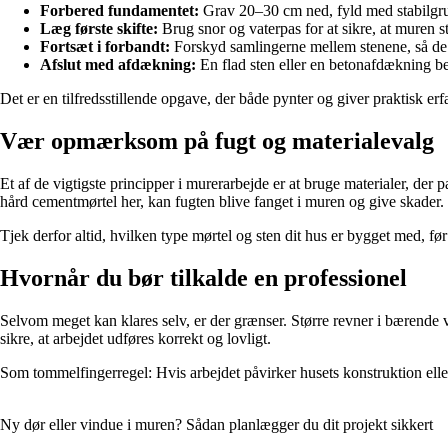
Forbered fundamentet:
Grav 20–30 cm ned, fyld med stabilgrus
Læg første skifte:
Brug snor og vaterpas for at sikre, at muren st
Fortsæt i forbandt:
Forskyd samlingerne mellem stenene, så de 
Afslut med afdækning:
En flad sten eller en betonafdækning be
Det er en tilfredsstillende opgave, der både pynter og giver praktisk er
Vær opmærksom på fugt og materialevalg
Et af de vigtigste principper i murerarbejde er at bruge materialer, der
hård cementmørtel her, kan fugten blive fanget i muren og give skader.
Tjek derfor altid, hvilken type mørtel og sten dit hus er bygget med, fø
Hvornår du bør tilkalde en professionel
Selvom meget kan klares selv, er der grænser. Større revner i bærende
sikre, at arbejdet udføres korrekt og lovligt.
Som tommelfingerregel: Hvis arbejdet påvirker husets konstruktion eller 
Ny dør eller vindue i muren? Sådan planlægger du dit projekt sikkert