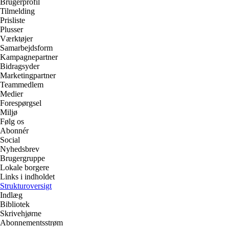
Brugerprofil
Tilmelding
Prisliste
Plusser
Værktøjer
Samarbejdsform
Kampagnepartner
Bidragsyder
Marketingpartner
Teammedlem
Medier
Forespørgsel
Miljø
Følg os
Abonnér
Social
Nyhedsbrev
Brugergruppe
Lokale borgere
Links i indholdet
Strukturoversigt
Indlæg
Bibliotek
Skrivehjørne
Abonnementsstrøm