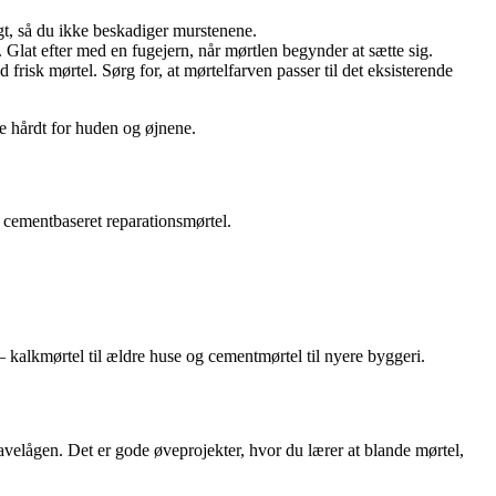
igt, så du ikke beskadiger murstenene.
Glat efter med en fugejern, når mørtlen begynder at sætte sig.
risk mørtel. Sørg for, at mørtelfarven passer til det eksisterende
e hårdt for huden og øjnene.
 cementbaseret reparationsmørtel.
 kalkmørtel til ældre huse og cementmørtel til nyere byggeri.
havelågen. Det er gode øveprojekter, hvor du lærer at blande mørtel,