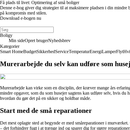
Få plads til livet: Optimering af små boliger
Denne e-bog giver dig strategier til at maksimere pladsen i din mindre
på kompromis med stilen.
Download e-bogen nu
Boligy
Min side
Opret bruger
Nyhedsbrev
Kategorier
Smart Home
Budget
Sikkerhed
Service
Temperatur
Energi
Lamper
Flyt
Hvi
Murerarbejde du selv kan udføre som huse
Murerarbejde kan virke som en disciplin, der kræver mange års erfarin
mindre opgaver, som du som husejer sagtens kan udføre selv, hvis du har
hvordan du gør det på en sikker og holdbar måde.
Start med de små reparationer
Det mest oplagte sted at begynde er med småreparationer i murværket. 
– det forhindrer fugt i at trænge ind og sparer dig for større reparationer