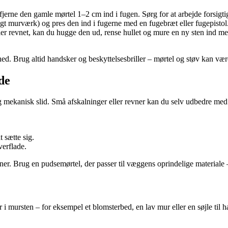
 fjerne den gamle mørtel 1–2 cm ind i fugen. Sørg for at arbejde forsigt
t murværk) og pres den ind i fugerne med en fugebræt eller fugepistol. 
er revnet, kan du hugge den ud, rense hullet og mure en ny sten ind med f
d. Brug altid handsker og beskyttelsesbriller – mørtel og støv kan vær
de
g mekanisk slid. Små afskalninger eller revner kan du selv udbedre med
 sætte sig.
verflade.
r. Brug en pudsemørtel, der passer til væggens oprindelige materiale –
 i mursten – for eksempel et blomsterbed, en lav mur eller en søjle til 