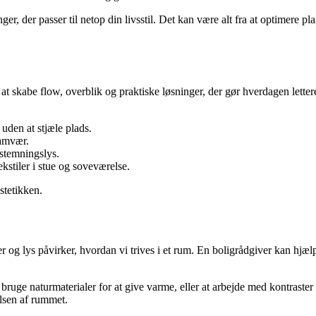
r, der passer til netop din livsstil. Det kan være alt fra at optimere pl
 at skabe flow, overblik og praktiske løsninger, der gør hverdagen let
 uden at stjæle plads.
samvær.
 stemningslys.
kstiler i stue og soveværelse.
stetikken.
og lys påvirker, hvordan vi trives i et rum. En boligrådgiver kan hjælpe
e naturmaterialer for at give varme, eller at arbejde med kontraster f
elsen af rummet.