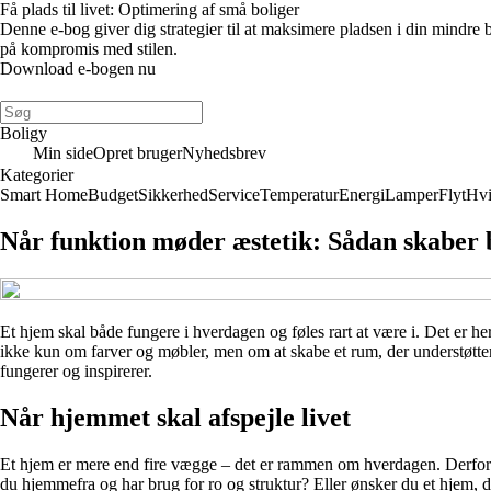
Få plads til livet: Optimering af små boliger
Denne e-bog giver dig strategier til at maksimere pladsen i din mindre
på kompromis med stilen.
Download e-bogen nu
Boligy
Min side
Opret bruger
Nyhedsbrev
Kategorier
Smart Home
Budget
Sikkerhed
Service
Temperatur
Energi
Lamper
Flyt
Hvi
Når funktion møder æstetik: Sådan skaber 
Et hjem skal både fungere i hverdagen og føles rart at være i. Det er h
ikke kun om farver og møbler, men om at skabe et rum, der understøtte
fungerer og inspirerer.
Når hjemmet skal afspejle livet
Et hjem er mere end fire vægge – det er rammen om hverdagen. Derfor t
du hjemmefra og har brug for ro og struktur? Eller ønsker du et hjem, d