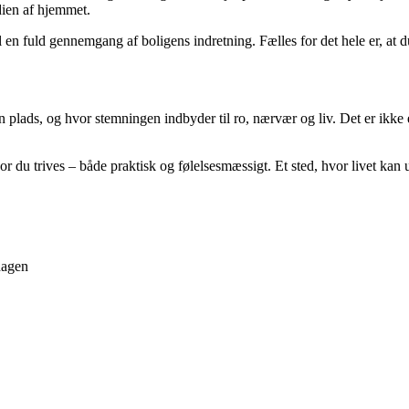
dien af hjemmet.
 fuld gennemgang af boligens indretning. Fælles for det hele er, at du f
in plads, og hvor stemningen indbyder til ro, nærvær og liv. Det er ikke
r du trives – både praktisk og følelsesmæssigt. Et sted, hvor livet kan u
dagen