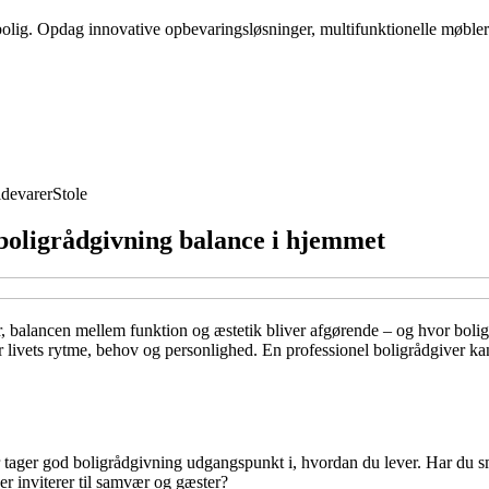
 bolig. Opdag innovative opbevaringsløsninger, multifunktionelle møbler
devarer
Stole
boligrådgivning balance i hjemmet
er, balancen mellem funktion og æstetik bliver afgørende – og hvor boli
r livets rytme, behov og personlighed. En professionel boligrådgiver 
ager god boligrådgivning udgangspunkt i, hvordan du lever. Har du små
er inviterer til samvær og gæster?