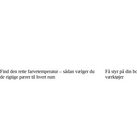
Find den rette farvetemperatur – sådan vælger du
Få styr på din b
de rigtige pærer til hvert rum
værktøjer