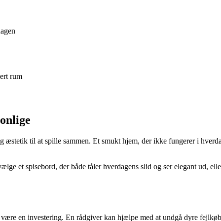
dagen
vert rum
onlige
og æstetik til at spille sammen. Et smukt hjem, der ikke fungerer i hver
ælge et spisebord, der både tåler hverdagens slid og ser elegant ud, e
være en investering. En rådgiver kan hjælpe med at undgå dyre fejlkøb,