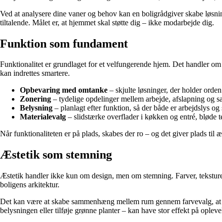
Ved at analysere dine vaner og behov kan en boligrådgiver skabe løsninge
tiltalende. Målet er, at hjemmet skal støtte dig – ikke modarbejde dig.
Funktion som fundament
Funktionalitet er grundlaget for et velfungerende hjem. Det handler om
kan indrettes smartere.
Opbevaring med omtanke
– skjulte løsninger, der holder orden
Zonering
– tydelige opdelinger mellem arbejde, afslapning og 
Belysning
– planlagt efter funktion, så der både er arbejdslys og
Materialevalg
– slidstærke overflader i køkken og entré, bløde te
Når funktionaliteten er på plads, skabes der ro – og det giver plads til æ
Æstetik som stemning
Æstetik handler ikke kun om design, men om stemning. Farver, teksturer 
boligens arkitektur.
Det kan være at skabe sammenhæng mellem rum gennem farvevalg, at brug
belysningen eller tilføje grønne planter – kan have stor effekt på oplev