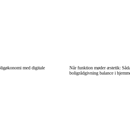
oligøkonomi med digitale
Når funktion møder æstetik: Såd
boligrådgivning balance i hjemm