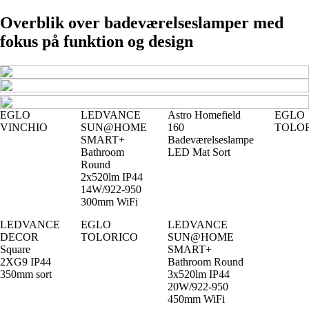
Overblik over badeværelseslamper med
fokus på funktion og design
EGLO
LEDVANCE
Astro Homefield
EGLO
VINCHIO
SUN@HOME
160
TOLO
SMART+
Badeværelseslampe
Bathroom
LED Mat Sort
Round
2x520lm IP44
14W/922-950
300mm WiFi
LEDVANCE
EGLO
LEDVANCE
DECOR
TOLORICO
SUN@HOME
Square
SMART+
2XG9 IP44
Bathroom Round
350mm sort
3x520lm IP44
20W/922-950
450mm WiFi