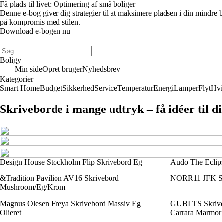
Få plads til livet: Optimering af små boliger
Denne e-bog giver dig strategier til at maksimere pladsen i din mindre
på kompromis med stilen.
Download e-bogen nu
Boligy
Min side
Opret bruger
Nyhedsbrev
Kategorier
Smart Home
Budget
Sikkerhed
Service
Temperatur
Energi
Lamper
Flyt
Hvi
Skriveborde i mange udtryk – få idéer til d
Design House Stockholm Flip Skrivebord Eg
Audo The Eclip
&Tradition Pavilion AV16 Skrivebord
NORR11 JFK Skr
Mushroom/Eg/Krom
Magnus Olesen Freya Skrivebord Massiv Eg
GUBI TS Skrive
Olieret
Carrara Marmor