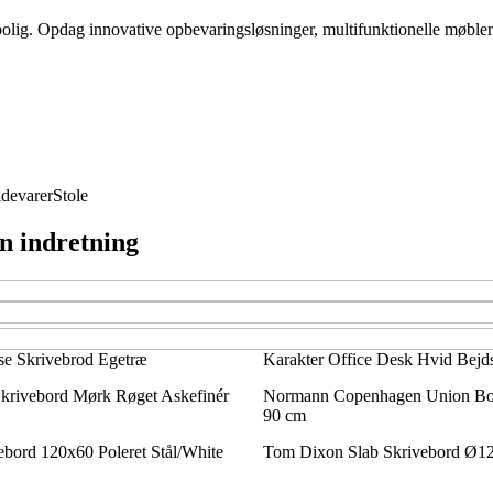
 bolig. Opdag innovative opbevaringsløsninger, multifunktionelle møbler
devarer
Stole
in indretning
se Skrivebrod Egetræ
Karakter Office Desk Hvid Bejd
ivebord Mørk Røget Askefinér
Normann Copenhagen Union Bo
90 cm
bord 120x60 Poleret Stål/White
Tom Dixon Slab Skrivebord Ø12