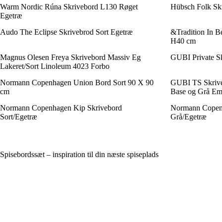
Warm Nordic Rúna Skrivebord L130 Røget
Hübsch Folk Sk
Egetræ
Audo The Eclipse Skrivebrod Sort Egetræ
&Tradition In 
H40 cm
Magnus Olesen Freya Skrivebord Massiv Eg
GUBI Private Sk
Lakeret/Sort Linoleum 4023 Forbo
Normann Copenhagen Union Bord Sort 90 X 90
GUBI TS Skrive
cm
Base og Grå Em
Normann Copenhagen Kip Skrivebord
Normann Copenh
Sort/Egetræ
Grå/Egetræ
Spisebordssæt – inspiration til din næste spiseplads