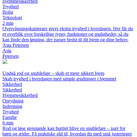
Hjemmesikkerhed
Tryghed
Bolig
Teknologi
2 min
Overvågningskameraer giver ekstra tryghed i hverdagen. Her får du
et overblik over forskellige typer, funktioner og muligheder, så du
kan finde den løsning, der passer bedst til dit hjem og dine behov.
Asta Petersen
Asta
Petersen
Undgå rod og snublefare – skab et mere sikkert hjem
Skab tryghed i hverdagen med simple ændringer i hjemmet
Sikkerhed
Sikkerhed
Hjemmesikkerhed
Oprydning
Indretning
Tryghed
Familie
6 min
Rod og løse genstande kan hurtigt blive en snublefare – især for
børn og ældre. Få praktiske råd til, hvordan du med små justeringer