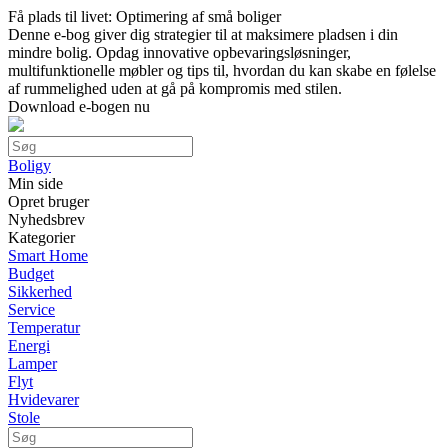
Få plads til livet: Optimering af små boliger
Denne e-bog giver dig strategier til at maksimere pladsen i din
mindre bolig. Opdag innovative opbevaringsløsninger,
multifunktionelle møbler og tips til, hvordan du kan skabe en følelse
af rummelighed uden at gå på kompromis med stilen.
Download e-bogen nu
Boligy
Min side
Opret bruger
Nyhedsbrev
Kategorier
Smart Home
Budget
Sikkerhed
Service
Temperatur
Energi
Lamper
Flyt
Hvidevarer
Stole