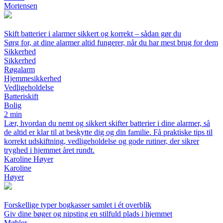
Mortensen
Skift batterier i alarmer sikkert og korrekt – sådan gør du
Sørg for, at dine alarmer altid fungerer, når du har mest brug for dem
Sikkerhed
Sikkerhed
Røgalarm
Hjemmesikkerhed
Vedligeholdelse
Batteriskift
Bolig
2 min
Lær, hvordan du nemt og sikkert skifter batterier i dine alarmer, så
de altid er klar til at beskytte dig og din familie. Få praktiske tips til
korrekt udskiftning, vedligeholdelse og gode rutiner, der sikrer
tryghed i hjemmet året rundt.
Karoline Høyer
Karoline
Høyer
Forskellige typer bogkasser samlet i ét overblik
Giv dine bøger og nipsting en stilfuld plads i hjemmet
Møbler