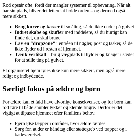
Rod opstår ofte, fordi der mangler systemer til opbevaring. Når alt
har sin plads, bliver det lettere at holde orden – og dermed også
mere sikkert.
Brug kurve og kasser
til småting, så de ikke ender på gulvet.
Indret skabe og skuffer
med inddelere, så du hurtigt kan
finde det, du skal bruge.
Lav en “dropzone”
i entréen til nøgler, post og tasker, så de
ikke flyder ud i resten af hjemmet.
Tænk vertikalt
– brug vægplads til hylder og knager i stedet
for at stille ting på gulvet.
Et organiseret hjem føles ikke kun mere sikkert, men også mere
roligt og indbydende.
Særligt fokus på ældre og børn
For ældre kan et fald have alvorlige konsekvenser, og for børn kan
rod føre til både snubleulykker og klemte fingre. Derfor er det
vigtigt at tilpasse hjemmet efter familiens behov.
Fjern løse tæpper i områder, hvor ældre færdes.
Sørg for, at der er håndtag eller støttegreb ved trapper og i
badeværelset.