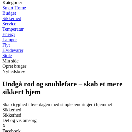
Kategorier
Smart Home
Budget
Sikkerhed
Service
Temperatur
Energi
Lamper
Flyt
Hvidevarer
Stole
Min side
Opret bruger
Nyhedsbrev
Undgå rod og snublefare – skab et mere
sikkert hjem
Skab tryghed i hverdagen med simple ændringer i hjemmet
Sikkerhed
Sikkerhed
Del og vis omsorg
X
Facebook