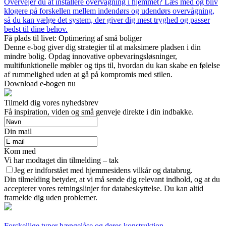
Overvejer du at installere overvågning i hjemmet? Læs med og bliv
klogere på forskellen mellem indendørs og udendørs overvågning,
så du kan vælge det system, der giver dig mest tryghed og passer
bedst til dine behov.
Få plads til livet: Optimering af små boliger
Denne e-bog giver dig strategier til at maksimere pladsen i din
mindre bolig. Opdag innovative opbevaringsløsninger,
multifunktionelle møbler og tips til, hvordan du kan skabe en følelse
af rummelighed uden at gå på kompromis med stilen.
Download e-bogen nu
Tilmeld dig vores nyhedsbrev
Få inspiration, viden og små genveje direkte i din indbakke.
Din mail
Kom med
Vi har modtaget din tilmelding – tak
Jeg er indforstået med hjemmesidens vilkår og databrug.
Din tilmelding betyder, at vi må sende dig relevant indhold, og at du
accepterer vores retningslinjer for databeskyttelse. Du kan altid
framelde dig uden problemer.
Forskellige typer hængelåse og deres konstruktion