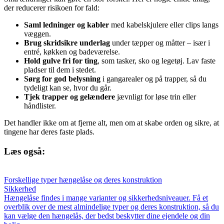
der reducerer risikoen for fald:
Saml ledninger og kabler
med kabelskjulere eller clips langs
væggen.
Brug skridsikre underlag
under tæpper og måtter – især i
entré, køkken og badeværelse.
Hold gulve fri for ting
, som tasker, sko og legetøj. Lav faste
pladser til dem i stedet.
Sørg for god belysning
i gangarealer og på trapper, så du
tydeligt kan se, hvor du går.
Tjek trapper og gelændere
jævnligt for løse trin eller
håndlister.
Det handler ikke om at fjerne alt, men om at skabe orden og sikre, at
tingene har deres faste plads.
Læs også:
Forskellige typer hængelåse og deres konstruktion
Sikkerhed
Hængelåse findes i mange varianter og sikkerhedsniveauer. Få et
overblik over de mest almindelige typer og deres konstruktion, så du
kan vælge den hængelås, der bedst beskytter dine ejendele og din