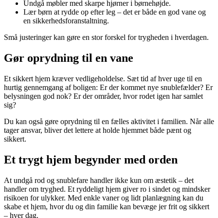
Undgå møbler med skarpe hjørner i børnehøjde.
Lær børn at rydde op efter leg – det er både en god vane og
en sikkerhedsforanstaltning.
Små justeringer kan gøre en stor forskel for trygheden i hverdagen.
Gør oprydning til en vane
Et sikkert hjem kræver vedligeholdelse. Sæt tid af hver uge til en
hurtig gennemgang af boligen: Er der kommet nye snublefælder? Er
belysningen god nok? Er der områder, hvor rodet igen har samlet
sig?
Du kan også gøre oprydning til en fælles aktivitet i familien. Når alle
tager ansvar, bliver det lettere at holde hjemmet både pænt og
sikkert.
Et trygt hjem begynder med orden
At undgå rod og snublefare handler ikke kun om æstetik – det
handler om tryghed. Et ryddeligt hjem giver ro i sindet og mindsker
risikoen for ulykker. Med enkle vaner og lidt planlægning kan du
skabe et hjem, hvor du og din familie kan bevæge jer frit og sikkert
– hver dag.