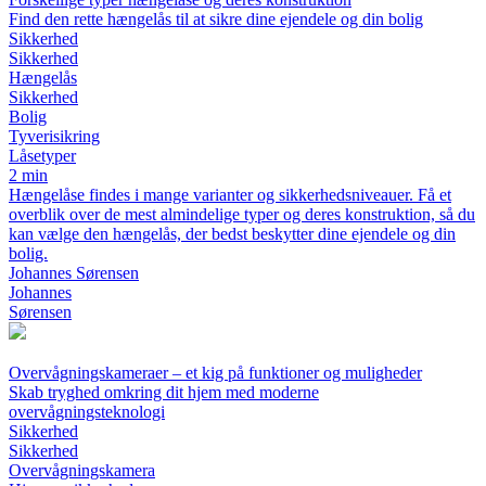
Find den rette hængelås til at sikre dine ejendele og din bolig
Sikkerhed
Sikkerhed
Hængelås
Sikkerhed
Bolig
Tyverisikring
Låsetyper
2 min
Hængelåse findes i mange varianter og sikkerhedsniveauer. Få et
overblik over de mest almindelige typer og deres konstruktion, så du
kan vælge den hængelås, der bedst beskytter dine ejendele og din
bolig.
Johannes Sørensen
Johannes
Sørensen
Overvågningskameraer – et kig på funktioner og muligheder
Skab tryghed omkring dit hjem med moderne
overvågningsteknologi
Sikkerhed
Sikkerhed
Overvågningskamera