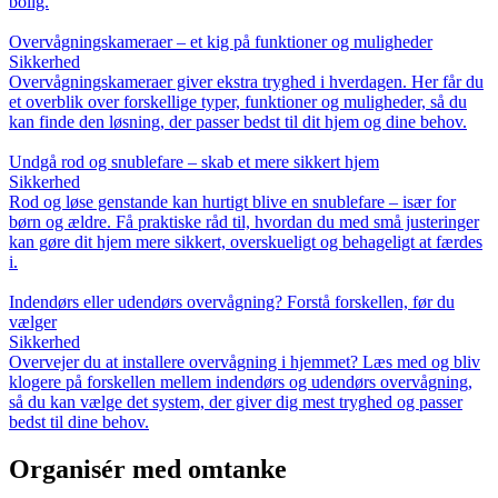
bolig.
Overvågningskameraer – et kig på funktioner og muligheder
Sikkerhed
Overvågningskameraer giver ekstra tryghed i hverdagen. Her får du
et overblik over forskellige typer, funktioner og muligheder, så du
kan finde den løsning, der passer bedst til dit hjem og dine behov.
Undgå rod og snublefare – skab et mere sikkert hjem
Sikkerhed
Rod og løse genstande kan hurtigt blive en snublefare – især for
børn og ældre. Få praktiske råd til, hvordan du med små justeringer
kan gøre dit hjem mere sikkert, overskueligt og behageligt at færdes
i.
Indendørs eller udendørs overvågning? Forstå forskellen, før du
vælger
Sikkerhed
Overvejer du at installere overvågning i hjemmet? Læs med og bliv
klogere på forskellen mellem indendørs og udendørs overvågning,
så du kan vælge det system, der giver dig mest tryghed og passer
bedst til dine behov.
Organisér med omtanke