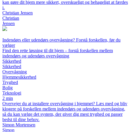
kan gøre dit hjem mere sikkert, overskueligt og behageligt at færdes
i.
Christian Jensen
Christian
Jensen
Indendørs eller udendørs overvågning? Forstå forskellen, før du
vælger
Find den rette løsning til dit hjem – forstå forskellen mellem
indendørs og udendørs overvågning
Sikkerhed
Sikkerhed
Overvågning
Hjemmesikkerhed
Tryghed
Bolig
Teknologi
2 min
Overvejer du at installere overvågning i hjemmet? Læs med og bliv
klogere på forskellen mellem indendørs og udendørs overvågning,
så du kan vælge det system, der giver dig mest tryghed og passer
bedst til dine behov.
Simon Mortensen
Simon