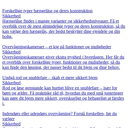
Forskellige typer hængelåse og deres konstruktion
Sikkerhed
Hængelåse findes i mange varianter og sikkerhedsniveauer. Få et
overblik over de mest almindelige typer og deres konstruktion, så du
kan vælge den hængelås, der bedst beskytter dine ejendele og din
bolig.
Overvågningskameraer – et kig på funktioner og muligheder
Sikkerhed
Overvågningskameraer giver ekstra tryghed i hverdagen. Her får du
et overblik over forskellige typer, funktioner og muligheder, så du
kan finde den løsning, der passer bedst til dit hjem og dine behov.
Undgå rod og snublefare – skab et mere sikkert hjem
Sikkerhed
Rod og løse genstande kan hurtigt blive en snublefare – især for
børn og ældre. Få praktiske råd til, hvordan du med små justeringer
kan gøre dit hjem mere sikkert, overskueligt og behageligt at færdes
i.
Indendørs eller udendørs overvågning? Forstå forskellen, før du
vælger
Sikkerhed