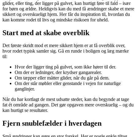
glider, eller ting, der ligger på gulvet, kan hurtigt føre til fald – især
for børn og ældre. Heldigvis kan du med få ændringer skabe et mere
sikkert og overskueligt hjem. Her får du inspiration til, hvordan du
kan komme rodet til livs og mindske risikoen for uheld.
Start med at skabe overblik
Det første skridt mod et mere sikkert hjem er at få overblik over,
hvor rodet typisk samler sig. Gå en runde i boligen og læg mærke
til:
Hvor der ligger ting på gulvet, som ikke hører til der.
Om der er ledninger, der krydser gangarealer.
Om tæpper eller måtter glider, når du går på dem.
Om der står møbler eller genstande i vejen for naturlige
ganglinjer.
Når du har kortlagt de mest udsatte steder, kan du begynde at tage
fat ét område ad gangen. Det gør opgaven mere overskuelig – og du
kan hurtigt se resultater.
Fjern snublefælder i hverdagen
Små ændringer kan gøre en stor forskel. Her er nogle enkle tiltag,