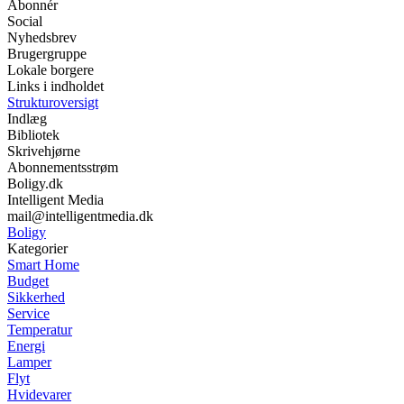
Abonnér
Social
Nyhedsbrev
Brugergruppe
Lokale borgere
Links i indholdet
Strukturoversigt
Indlæg
Bibliotek
Skrivehjørne
Abonnementsstrøm
Boligy.dk
Intelligent Media
mail@intelligentmedia.dk
Boligy
Kategorier
Smart Home
Budget
Sikkerhed
Service
Temperatur
Energi
Lamper
Flyt
Hvidevarer