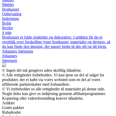
Møbler
Bogkasser
Opbevaring
Indretning
Bolig
Reoler
4 min
Bogkasser er både praktiske og dekorative. I artiklen får du et
overblik over forskellige typer bogkasser, materialer og designs, så
du kan finde den løsning, der passer bedst til din stil og dit hjem.
Johannes Sørensen
Johannes
Sørensen
© Ingen del må gengives uden skriftlig tilladelse.
© Alle rettigheder forbeholdes. Vi kan tjene en del af salget fra
produkter, der er købt via vores websted som en del af vores
affilierede partnerskaber med forhandlere.
© Vi forbeholder os alle rettigheder til materialet på denne side.
Nogle links kan give os indtjening gennem affiliateprogrammer.
Kopiering eller videreformidling kræver tilladelse.
Artikler
Gratis pakker
Rabatkoder