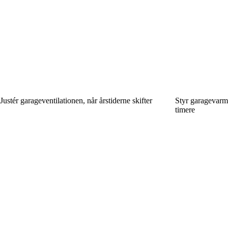
Justér garageventilationen, når årstiderne skifter
Styr garagevarme
timere