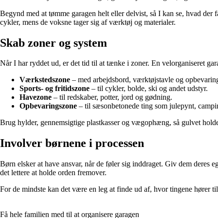
Begynd med at tømme garagen helt eller delvist, så I kan se, hvad der fa
cykler, mens de voksne tager sig af værktøj og materialer.
Skab zoner og system
Når I har ryddet ud, er det tid til at tænke i zoner. En velorganiseret ga
Værkstedszone
– med arbejdsbord, værktøjstavle og opbevaring
Sports- og fritidszone
– til cykler, bolde, ski og andet udstyr.
Havezone
– til redskaber, potter, jord og gødning.
Opbevaringszone
– til sæsonbetonede ting som julepynt, campin
Brug hylder, gennemsigtige plastkasser og vægophæng, så gulvet holdes f
Involver børnene i processen
Børn elsker at have ansvar, når de føler sig inddraget. Giv dem deres eg
det lettere at holde orden fremover.
For de mindste kan det være en leg at finde ud af, hvor tingene hører til
Få hele familien med til at organisere garagen