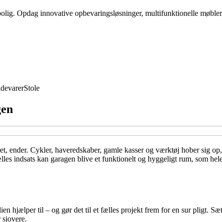
 bolig. Opdag innovative opbevaringsløsninger, multifunktionelle møbler
devarer
Stole
gen
set, ender. Cykler, haveredskaber, gamle kasser og værktøj hober sig op, 
es indsats kan garagen blive et funktionelt og hyggeligt rum, som hele 
ien hjælper til – og gør det til et fælles projekt frem for en sur pligt. Sæ
 sjovere.