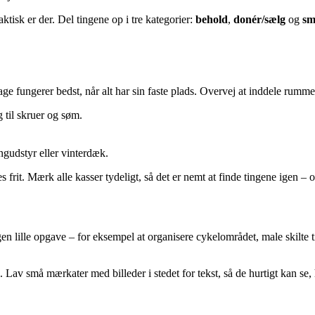
ktisk er der. Del tingene op i tre kategorier:
behold
,
donér/sælg
og
sm
rage fungerer bedst, når alt har sin faste plads. Overvej at inddele rumme
 til skruer og søm.
gudstyr eller vinterdæk.
rit. Mærk alle kasser tydeligt, så det er nemt at finde tingene igen – 
en lille opgave – for eksempel at organisere cykelområdet, male skilte ti
. Lav små mærkater med billeder i stedet for tekst, så de hurtigt kan se, 