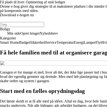
Få plads til livet: Optimering af små boliger
Denne e-bog giver dig strategier til at maksimere pladsen i din mindre
på kompromis med stilen.
Download e-bogen nu
Boligy
Min side
Opret bruger
Nyhedsbrev
Kategorier
Smart Home
Budget
Sikkerhed
Service
Temperatur
Energi
Lamper
Flyt
Hvi
Få hele familien med til at organisere gara
Garagen er for mange et sted, hvor alt det, der ikke lige passer ind i hu
hvad der egentlig gemmer sig derinde. Men med lidt planlægning og fæll
skabe orden og system i garagen.
Start med en fælles oprydningsdag
Det første skridt er at få alle med på idéen. Aftal en dag, hvor hele famil
snacks undervejs. Når alle bidrager, går arbejdet hurtigere, og det bliver