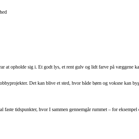
rhed
 at opholde sig i. Et godt lys, et rent gulv og lidt farve på væggene k
til hobbyprojekter. Det kan blive et sted, hvor både børn og voksne kan b
ftal faste tidspunkter, hvor I sammen gennemgår rummet – for eksempel 