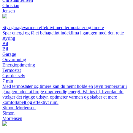
Christian Jensen
Christian
Jensen
Styr garagevarmen effektivt med termostater og timere
Spar energi og få et behageligt indeklima i garagen med den rette
styring
Bil
Bil
Garage
Opvarmning
Energioptimering
Termostat
Gør det selv
7 min
Med termostater og timere kan du nemt holde en jævn temperatur i
garagen uden at bruge unødvendig energi. Få tips til, hvordan du
vælger det rigtige udstyr, optimerer varmen og skaber et mere
komfortabelt og effektivt rum.
Simon Mortensen
Simon
Mortensen