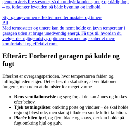
gennem årets fire sæsoner, så du undgår kondens, mug og dårlig lugt
– og forlænger levetiden på både bygning og indhold.
Styr garagevarmen effektivt med termostater og timere
Bil
Med termostater og timere kan du nemt holde en jævn temperatur i
garagen uden at bruge unødvendig energi. Få tips til, hvordan du
vælger det rigtige udstyr, optimerer varmen og skaber et mere
komfortabelt og effektivt rum.
Efterår: Forbered garagen på kulde og
fugt
Efteråret er overgangsperioden, hvor temperaturen falder, og
luftfugtigheden stiger. Det er her, du skal sikre, at ventilationen
fungerer, men uden at du mister for meget varme.
Rens ventilationsriste
og sørg for, at de kan åbnes og lukkes
efter behov.
Tjek tætningslister
omkring porte og vinduer – de skal holde
regn og blæst ude, men stadig tillade en smule luftcirkulation.
Placér bilen tørt
, og fjern blade og snavs, der kan holde på
fugt omkring hjul og gulv.