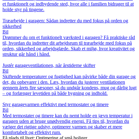
et funktionelt og indbydende sted, hvor alle i familien bidrager til at
holde styr på tingene.
Træarbejde i garagen: Sådan indretter du med fokus på orden og
sikkerhed
Bil
Drømmer du om et funktionelt værksted i garagen? Få praktiske råd
til, hvordan du indretter dit arbejdsrum til træarbejde med fokus på
orden, sikkerhed og arbejdsglæde. Skab et miljø, hvor kreativitet og
struktur går hånd i hånd.
Justér garageventilationen, når årstiderne skifter
Bil
Skiftende temperaturer og fugtighed kan påvirke både din garage og
det, du opbevarer i den. Læs, hvordan du justerer ventilationen
gennem årets fire sæsoner, så du undgår kondens, mug og dårlig lugt
– og forlænger levetiden på både bygning og indhold.
Styr garagevarmen effektivt med termostater og timere
Bil
Med termostater og timere kan du nemt holde en jævn temperatur i
garagen uden at bruge unødvendig energi. Få tips til, hvordan du
vælger det rigtige udstyr, optimerer varmen og skaber et mere
komfortabelt og effektivt rum.
Få plads til livet: Optimering af små boliger