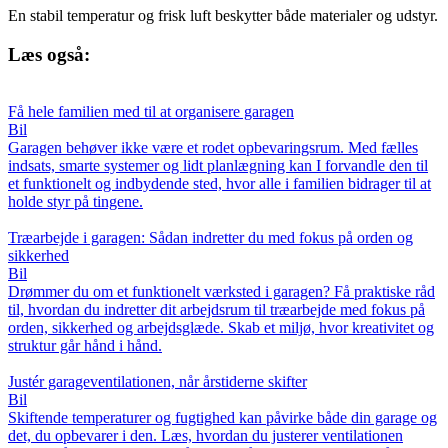
En stabil temperatur og frisk luft beskytter både materialer og udstyr.
Læs også:
Få hele familien med til at organisere garagen
Bil
Garagen behøver ikke være et rodet opbevaringsrum. Med fælles
indsats, smarte systemer og lidt planlægning kan I forvandle den til
et funktionelt og indbydende sted, hvor alle i familien bidrager til at
holde styr på tingene.
Træarbejde i garagen: Sådan indretter du med fokus på orden og
sikkerhed
Bil
Drømmer du om et funktionelt værksted i garagen? Få praktiske råd
til, hvordan du indretter dit arbejdsrum til træarbejde med fokus på
orden, sikkerhed og arbejdsglæde. Skab et miljø, hvor kreativitet og
struktur går hånd i hånd.
Justér garageventilationen, når årstiderne skifter
Bil
Skiftende temperaturer og fugtighed kan påvirke både din garage og
det, du opbevarer i den. Læs, hvordan du justerer ventilationen