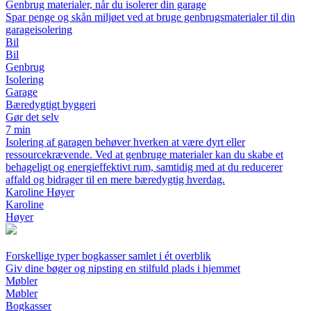
Genbrug materialer, når du isolerer din garage
Spar penge og skån miljøet ved at bruge genbrugsmaterialer til din
garageisolering
Bil
Bil
Genbrug
Isolering
Garage
Bæredygtigt byggeri
Gør det selv
7 min
Isolering af garagen behøver hverken at være dyrt eller
ressourcekrævende. Ved at genbruge materialer kan du skabe et
behageligt og energieffektivt rum, samtidig med at du reducerer
affald og bidrager til en mere bæredygtig hverdag.
Karoline Høyer
Karoline
Høyer
Forskellige typer bogkasser samlet i ét overblik
Giv dine bøger og nipsting en stilfuld plads i hjemmet
Møbler
Møbler
Bogkasser