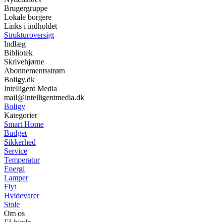
Brugergruppe
Lokale borgere
Links i indholdet
Strukturoversigt
Indlæg
Bibliotek
Skrivehjørne
Abonnementsstrøm
Boligy.dk
Intelligent Media
mail@intelligentmedia.dk
Boligy
Kategorier
Smart Home
Budget
Sikkerhed
Service
Temperatur
Energi
Lamper
Flyt
Hvidevarer
Stole
Om os