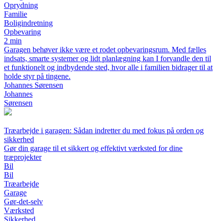
Oprydning
Familie
Boligindretning
Opbevaring
2 min
Garagen behøver ikke være et rodet opbevaringsrum. Med fælles
indsats, smarte systemer og lidt planlægning kan I forvandle den til
et funktionelt og indbydende sted, hvor alle i familien bidrager til at
holde styr på tingene.
Johannes Sørensen
Johannes
Sørensen
Træarbejde i garagen: Sådan indretter du med fokus på orden og
sikkerhed
Gør din garage til et sikkert og effektivt værksted for dine
træprojekter
Bil
Bil
Træarbejde
Garage
Gør-det-selv
Værksted
Sikkerhed