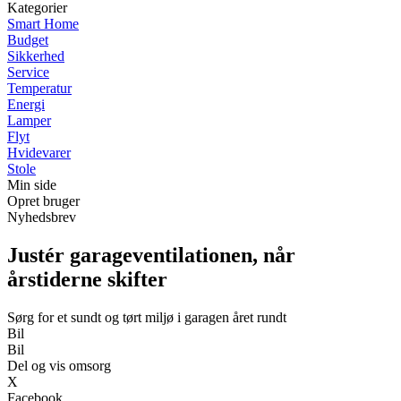
Kategorier
Smart Home
Budget
Sikkerhed
Service
Temperatur
Energi
Lamper
Flyt
Hvidevarer
Stole
Min side
Opret bruger
Nyhedsbrev
Justér garageventilationen, når
årstiderne skifter
Sørg for et sundt og tørt miljø i garagen året rundt
Bil
Bil
Del og vis omsorg
X
Facebook