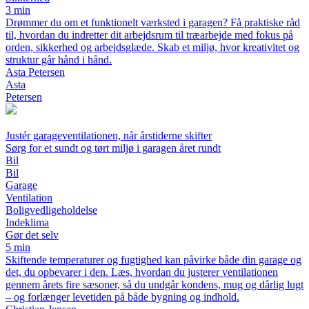
3 min
Drømmer du om et funktionelt værksted i garagen? Få praktiske råd
til, hvordan du indretter dit arbejdsrum til træarbejde med fokus på
orden, sikkerhed og arbejdsglæde. Skab et miljø, hvor kreativitet og
struktur går hånd i hånd.
Asta Petersen
Asta
Petersen
Justér garageventilationen, når årstiderne skifter
Sørg for et sundt og tørt miljø i garagen året rundt
Bil
Bil
Garage
Ventilation
Boligvedligeholdelse
Indeklima
Gør det selv
5 min
Skiftende temperaturer og fugtighed kan påvirke både din garage og
det, du opbevarer i den. Læs, hvordan du justerer ventilationen
gennem årets fire sæsoner, så du undgår kondens, mug og dårlig lugt
– og forlænger levetiden på både bygning og indhold.