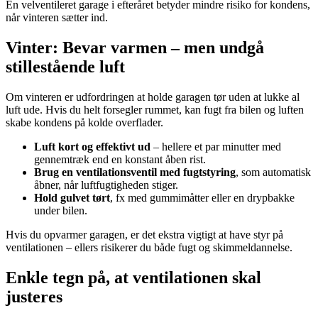
En velventileret garage i efteråret betyder mindre risiko for kondens,
når vinteren sætter ind.
Vinter: Bevar varmen – men undgå
stillestående luft
Om vinteren er udfordringen at holde garagen tør uden at lukke al
luft ude. Hvis du helt forsegler rummet, kan fugt fra bilen og luften
skabe kondens på kolde overflader.
Luft kort og effektivt ud
– hellere et par minutter med
gennemtræk end en konstant åben rist.
Brug en ventilationsventil med fugtstyring
, som automatisk
åbner, når luftfugtigheden stiger.
Hold gulvet tørt
, fx med gummimåtter eller en drypbakke
under bilen.
Hvis du opvarmer garagen, er det ekstra vigtigt at have styr på
ventilationen – ellers risikerer du både fugt og skimmeldannelse.
Enkle tegn på, at ventilationen skal
justeres