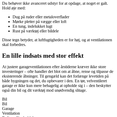
Du behøver ikke avanceret udstyr for at opdage, at noget er galt.
Hold øje med:
Dug på ruder eller metaloverflader
Mørke pletter på vægge eller loft
En tung, indelukket lugt
Rust på værktøj eller bildele
Disse tegn betyder, at luftfugtigheden er for høj, og at ventilationen
skal forbedres.
En lille indsats med stor effekt
At justere garageventilationen efter årstiderne kræver ikke store
investeringer – ofte handler det blot om at åbne, rense og tilpasse de
eksisterende åbninger. Til gengæld kan det forlænge levetiden på
både bygningen og det, du opbevarer i den. En tør, velventileret
garage er ikke kun mere behagelig at opholde sig i – den beskytter
også din bil og dit værktøj mod unødvendig slitage.
Bil
Bil
Garage
Ventilation