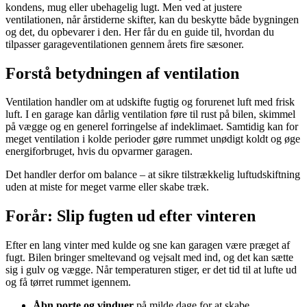
kondens, mug eller ubehagelig lugt. Men ved at justere
ventilationen, når årstiderne skifter, kan du beskytte både bygningen
og det, du opbevarer i den. Her får du en guide til, hvordan du
tilpasser garageventilationen gennem årets fire sæsoner.
Forstå betydningen af ventilation
Ventilation handler om at udskifte fugtig og forurenet luft med frisk
luft. I en garage kan dårlig ventilation føre til rust på bilen, skimmel
på vægge og en generel forringelse af indeklimaet. Samtidig kan for
meget ventilation i kolde perioder gøre rummet unødigt koldt og øge
energiforbruget, hvis du opvarmer garagen.
Det handler derfor om balance – at sikre tilstrækkelig luftudskiftning
uden at miste for meget varme eller skabe træk.
Forår: Slip fugten ud efter vinteren
Efter en lang vinter med kulde og sne kan garagen være præget af
fugt. Bilen bringer smeltevand og vejsalt med ind, og det kan sætte
sig i gulv og vægge. Når temperaturen stiger, er det tid til at lufte ud
og få tørret rummet igennem.
Åbn porte og vinduer
på milde dage for at skabe