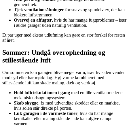
gennemtræk.
Tjek ventilationsåbninger
for snavs og spindelvæv, der kan
blokere luftstrømmen.
Overvej en affugter
, hvis du har mange fugtproblemer – især
i ældre garager uden naturlig ventilation.
Et par uger med ekstra udluftning kan gøre en stor forskel for resten
af året.
Sommer: Undgå overophedning og
stillestående luft
Om sommeren kan garagen blive meget varm, især hvis den vender
mod syd eller har mørkt tag. Høj varme kombineret med
stillestående luft kan skade maling, dæk og værktøj.
Hold luftcirkulationen i gang
med en lille ventilator eller et
mekanisk udsugningssystem.
Skab skygge
, fx med udvendige skodder eller en markise,
hvis solen står direkte på porten.
Luk garagen i de varmeste timer
, hvis du har mange
kemikalier eller maling stående – de kan afgive dampe i
varmen.