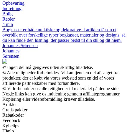
Opbevaring
Indretning
Bolig
Reoler
4 min
Bogkasser er både praktiske og dekorative. I artiklen får du et
overblik over forskellige typer bogkasser, materialer og designs, så
du kan finde den løsning, der passer bedst til din stil og dit hjem.
Johannes Sørensen
Johannes
Sørensen
© Ingen del må gengives uden skriftlig tilladelse.
© Alle rettigheder forbeholdes. Vi kan tjene en del af salget fra
produkter, der er købt via vores websted som en del af vores
affilierede partnerskaber med forhandlere.
© Vi forbeholder os alle rettigheder til materialet på denne side.
Nogle links kan give os indtjening gennem affiliateprogrammer.
Kopiering eller videreformidling kræver tilladelse.
Artikler
Gratis pakker
Rabatkoder
Feedback
Købetips
Hjælp