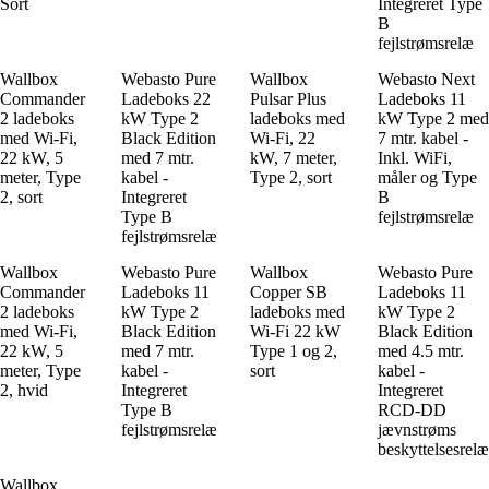
Sort
Integreret Type
B
fejlstrømsrelæ
Wallbox
Webasto Pure
Wallbox
Webasto Next
Commander
Ladeboks 22
Pulsar Plus
Ladeboks 11
2 ladeboks
kW Type 2
ladeboks med
kW Type 2 med
med Wi-Fi,
Black Edition
Wi-Fi, 22
7 mtr. kabel -
22 kW, 5
med 7 mtr.
kW, 7 meter,
Inkl. WiFi,
meter, Type
kabel -
Type 2, sort
måler og Type
2, sort
Integreret
B
Type B
fejlstrømsrelæ
fejlstrømsrelæ
Wallbox
Webasto Pure
Wallbox
Webasto Pure
Commander
Ladeboks 11
Copper SB
Ladeboks 11
2 ladeboks
kW Type 2
ladeboks med
kW Type 2
med Wi-Fi,
Black Edition
Wi-Fi 22 kW
Black Edition
22 kW, 5
med 7 mtr.
Type 1 og 2,
med 4.5 mtr.
meter, Type
kabel -
sort
kabel -
2, hvid
Integreret
Integreret
Type B
RCD-DD
fejlstrømsrelæ
jævnstrøms
beskyttelsesrelæ
Wallbox