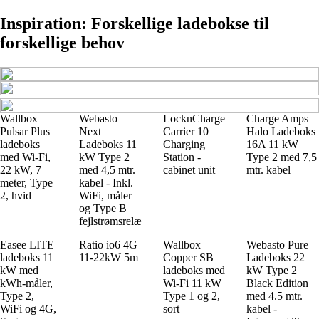
Inspiration: Forskellige ladebokse til
forskellige behov
Wallbox
Webasto
LocknCharge
Charge Amps
Pulsar Plus
Next
Carrier 10
Halo Ladeboks
ladeboks
Ladeboks 11
Charging
16A 11 kW
med Wi-Fi,
kW Type 2
Station -
Type 2 med 7,5
22 kW, 7
med 4,5 mtr.
cabinet unit
mtr. kabel
meter, Type
kabel - Inkl.
2, hvid
WiFi, måler
og Type B
fejlstrømsrelæ
Easee LITE
Ratio io6 4G
Wallbox
Webasto Pure
ladeboks 11
11-22kW 5m
Copper SB
Ladeboks 22
kW med
ladeboks med
kW Type 2
kWh-måler,
Wi-Fi 11 kW
Black Edition
Type 2,
Type 1 og 2,
med 4.5 mtr.
WiFi og 4G,
sort
kabel -