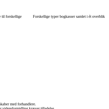
til forskellige
Forskellige typer bogkasser samlet i ét overblik
rskaber med forhandlere.
r videreformidling kræver tilladelse.