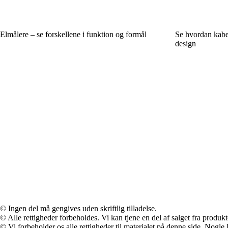
Elmålere – se forskellene i funktion og formål
Se hvordan kabel
design
© Ingen del må gengives uden skriftlig tilladelse.
© Alle rettigheder forbeholdes. Vi kan tjene en del af salget fra produk
© Vi forbeholder os alle rettigheder til materialet på denne side. Nogle