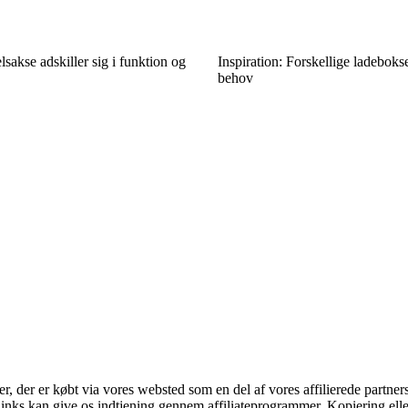
sakse adskiller sig i funktion og
Inspiration: Forskellige ladebokse 
behov
ter, der er købt via vores websted som en del af vores affilierede partne
 links kan give os indtjening gennem affiliateprogrammer. Kopiering elle