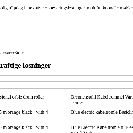
 bolig. Opdag innovative opbevaringsløsninger, multifunktionelle møbler
devarer
Stole
raftige løsninger
ional cable drum roller
Brennenstuhl Kabeltrommel Vari
10m sch
5 m orange-black - with 4
Blue electric kabeltromle Basicli
5 m orange-black - with 4
Blue Electric Kabeltromle til Fl
max 25 mtr