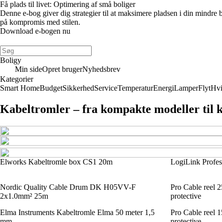
Få plads til livet: Optimering af små boliger
Denne e-bog giver dig strategier til at maksimere pladsen i din mindre
på kompromis med stilen.
Download e-bogen nu
Boligy
Min side
Opret bruger
Nyhedsbrev
Kategorier
Smart Home
Budget
Sikkerhed
Service
Temperatur
Energi
Lamper
Flyt
Hvi
Kabeltromler – fra kompakte modeller til k
Elworks Kabeltromle box CS1 20m
LogiLink Profess
Nordic Quality Cable Drum DK H05VV-F
Pro Cable reel 2
2x1.0mm² 25m
protective
Elma Instruments Kabeltromle Elma 50 meter 1,5
Pro Cable reel 1
mm
protective