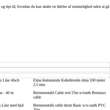
 og tips til, hvordan du kan skabe en følelse af rummelighed uden at gå
o Line 4fach
Elma Instruments Kabeltromle elma 100 meter
2,5 mm
ne - 40 m
Brennenstuhl Cable reel 25m w/earth Bremaxx
cable
ex-Line med hjul
Brennenstuhl cable drum Basic w/o earth PVC
25m